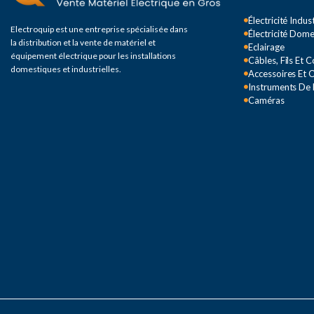
Électricité Indust
Electroquip est une entreprise spécialisée dans
Électricité Dom
la distribution et la vente de matériel et
Eclairage
équipement électrique pour les installations
Câbles, Fils Et 
domestiques et industrielles.
Accessoires Et O
Instruments De
Caméras