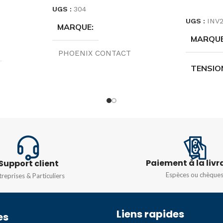
CHOIX D
UGS :
304
UGS :
INV
MARQUE
MARQU
PHOENIX CONTACT
TENSIO
ORIGINE
Allemagne
COURAN
TYPE
20A
,
25
UT 10-PE
,
UT 16-PE
,
UT 2,5-
PE
,
UT 35-PE
,
UT 4-PE
,
UT
PÔLE
6-PE
Paiement à la livr
60HZ
Support client
Espèces ou chèque
treprises & Particuliers
COULEUR
Jaune & vert
Liens rapides
es