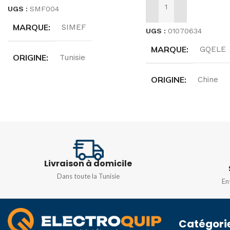
UGS :
SMF004
AJOUTER AU PANIER
MARQUE
SIMEF
UGS :
01070634
MARQUE
GQELE
ORIGINE
Tunisie
ORIGINE
Chine
INTENSITÉ
16A
TENSION
TENSION
AC400V/DC220V
Monophasé 230v
Livraison à domicile
FRÉQUENCE
50/
COULEUR
Blanc
Dans toute la Tunisie
En
Catégori