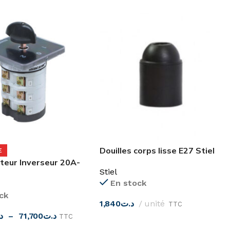
Douilles corps lisse E27 Stiel
E
eur Inverseur 20A-
Stiel
SAB Salzer
En stock
ck
1,840
د.ت
unité
TTC
د
–
71,700
د.ت
TTC
CHOIX DES OPTIONS