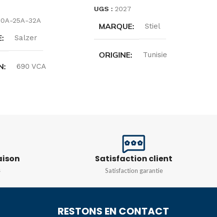
ES OPTIONS
UGS :
2027
20A-25A-32A
MARQUE
Stiel
E
Salzer
ORIGINE
Tunisie
N
690 VCA
INTENSITÉ
4A
T NOMINAL
TENSION
A
,
32A
Monophasé 230v
INVERSEUR 2POLE
aison
Satisfaction client
COULEUR
Blanc
,
Noir
s
Satisfaction garantie
RESTONS EN CONTACT