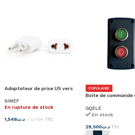
Adaptateur de prise US vers
POPULAIRE
EU simef
Boite de commande 
SIMEF
bouton-poussoir
En rupture de stock
GQELE
Marche/Arrêt
En stock
1,548
د.ت
unité
TTC
29,500
د.ت
TTC
LIRE LA SUITE