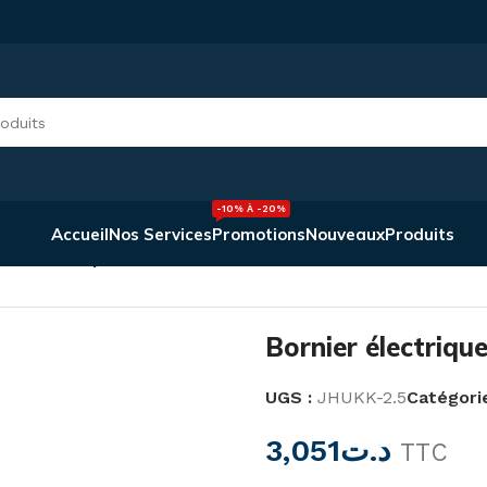
-10% À -20%
Accueil
Nos Services
Promotions
Nouveaux
Produits
ier électrique double JHUKK-2.5
Bornier électriq
UGS :
JHUKK-2.5
Catégorie
3,051
د.ت
TTC