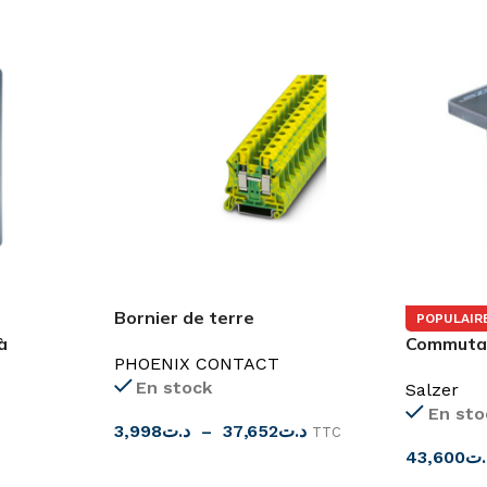
Bornier de terre
POPULAIR
2.5mm²-35mm²
à
Commutat
PHOENIX CONTACT
25A-32A 
En stock
Salzer
En sto
3,998
د.ت
–
37,652
د.ت
TTC
43,600
.ت
CHOIX DES OPTIONS