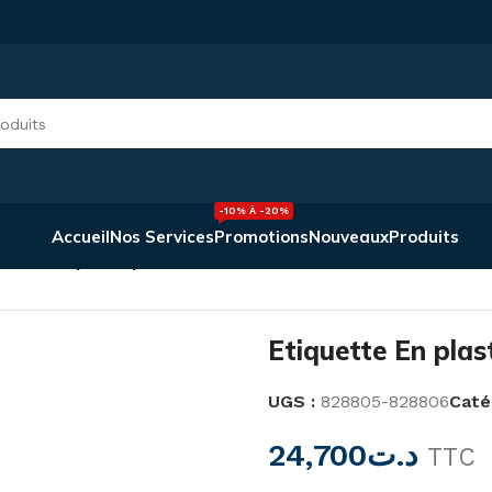
-10% À -20%
Accueil
Nos Services
Promotions
Nouveaux
Produits
uette En plastique
Etiquette En plas
UGS :
828805-828806
Caté
24,700
د.ت
TTC