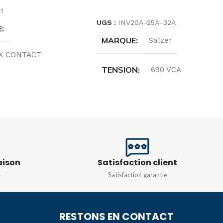
CHOIX DES OPTIONS
1
UGS :
INV20A-25A-32A
E
MARQUE
Salzer
X CONTACT
TENSION
690 VCA
E
Allemagne
COURANT NOMINAL
R
Gris
20A
,
25A
,
32A
N
1000V
PÔLE
INVERSEUR 2POLE
aison
Satisfaction client
s
Satisfaction garantie
T 16
,
UT 2,5
,
UT 35
,
 6
RESTONS EN CONTACT