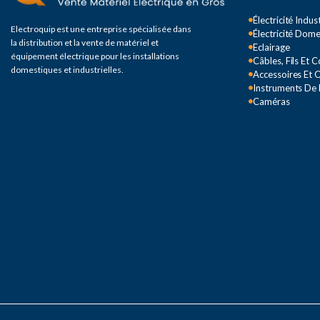
Électricité Indust
Electroquip est une entreprise spécialisée dans
Électricité Dom
la distribution et la vente de matériel et
Eclairage
équipement électrique pour les installations
Câbles, Fils Et 
domestiques et industrielles.
Accessoires Et O
Instruments De
Caméras