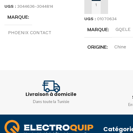
UGS :
3044636-3044814
AJOUTER AU PANIER
MARQUE
UGS :
01070634
MARQUE
GQELE
PHOENIX CONTACT
ORIGINE
Chine
ORIGINE
Allemagne
TENSION
TENSION
500V
AC400V/DC220V
TYPE
UTTB 2,5
,
UTTB 4
Livraison à domicile
FRÉQUENCE
50/
Dans toute la Tunisie
En
Catégori