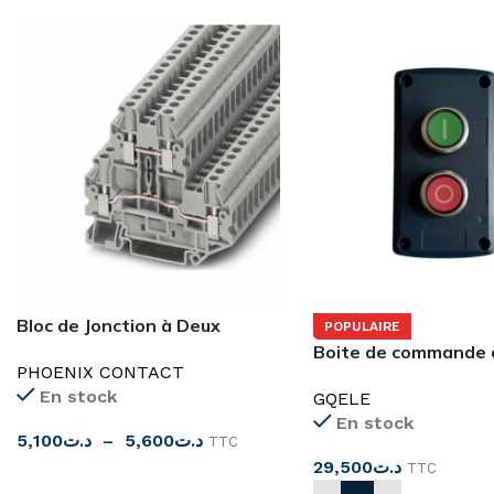
Bloc de Jonction à Deux
POPULAIRE
Etages
Boite de commande 
PHOENIX CONTACT
bouton-poussoir
En stock
GQELE
Marche/Arrêt
En stock
5,100
د.ت
–
5,600
د.ت
TTC
29,500
د.ت
TTC
CHOIX DES OPTIONS