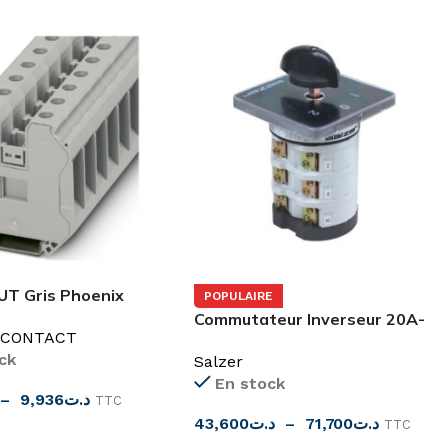
 UT Gris Phoenix
POPULAIRE
Commutateur Inverseur 20A-
 CONTACT
25A-32A SAB Salzer
ck
Salzer
En stock
–
9,936
د.ت
TTC
43,600
د.ت
–
71,700
د.ت
TTC
ES OPTIONS