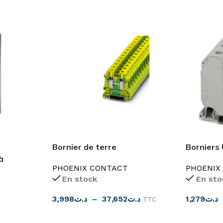
Bornier de terre
Borniers
2.5mm²-35mm²
Contact
à
PHOENIX CONTACT
PHOENIX
En stock
En sto
3,998
د.ت
–
37,652
د.ت
1,279
د.ت
TTC
CHOIX DES OPTIONS
CHOIX D