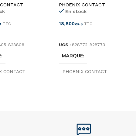
 CONTACT
PHOENIX CONTACT
ck
En stock
د
18,800
د.ت
TTC
TTC
ES OPTIONS
CHOIX DES OPTIONS
805-828806
UGS :
828772-828773
E
MARQUE
X CONTACT
PHOENIX CONTACT
E
ORIGINE
Allemagne
Allemagne
DIAMÈTRE
mm
,
60x30mm
29X8mm
,
44x15mm