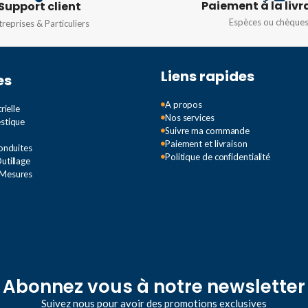
Paiement à la livr
60HZ
Support client
Espèces ou chèque
treprises & Particuliers
Liens rapides
es
A propos
rielle
Nos services
estique
Suivre ma commande
Paiement et livraison
Conduites
Politique de confidentialité
utillage
 Mesures
Abonnez vous à notre newsletter
Suivez nous pour avoir des promotions exclusives