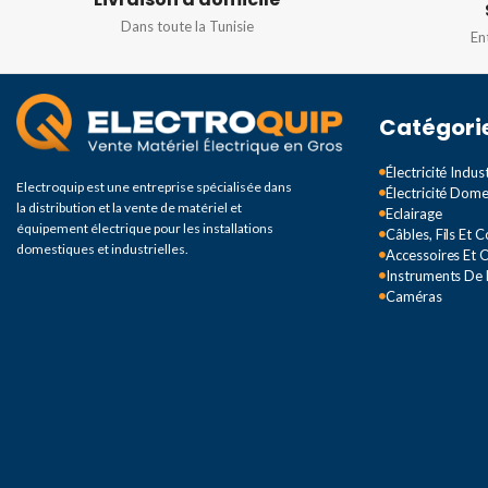
FRÉQUENCE
50/
COULEUR
Blanc
Dans toute la Tunisie
En
Catégori
Électricité Indust
Electroquip est une entreprise spécialisée dans
Électricité Dom
la distribution et la vente de matériel et
Eclairage
équipement électrique pour les installations
Câbles, Fils Et 
domestiques et industrielles.
Accessoires Et O
Instruments De
Caméras