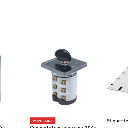
Etiquette
POPULAIRE
à
Commutateur Inverseur 20A-