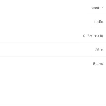
Master
Italie
0.13mmx19
25m
Blanc