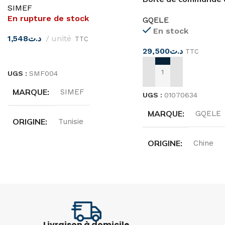
SIMEF
bouton-poussoir
En rupture de stock
GQELE
Marche/Arrêt
En stock
1,548
د.ت
unité
TTC
29,500
د.ت
TTC
LIRE LA SUITE
UGS :
SMF004
AJOUTER AU PANIER
MARQUE
SIMEF
UGS :
01070634
MARQUE
GQELE
ORIGINE
Tunisie
ORIGINE
Chine
INTENSITÉ
16A
TENSION
TENSION
AC400V/DC220V
Monophasé 230v
Livraison à domicile