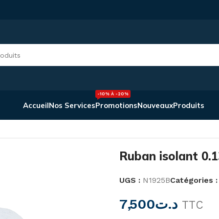
-10% À -20%
Accueil
Nos Services
Promotions
Nouveaux
Produits
n isolant 0.13mm x 19 MT25 Blanc
Ruban isolant 0.
UGS :
N1925B
Catégories :
7,500
د.ت
TTC