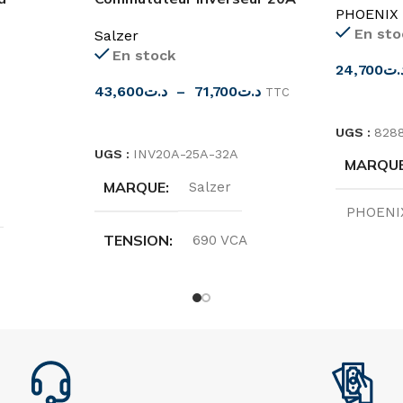
PHOENIX
25A-32A SAB Salzer
En sto
Salzer
En stock
24,700
.ت
43,600
د.ت
–
71,700
د.ت
TTC
CHOIX D
CHOIX DES OPTIONS
UGS :
828
UGS :
INV20A-25A-32A
MARQU
MARQUE
Salzer
PHOENI
TENSION
690 VCA
ORIGIN
COURANT NOMINAL
TAILLE
20A
,
25A
,
32A
85,6x4
PÔLE
INVERSEUR 2POLE