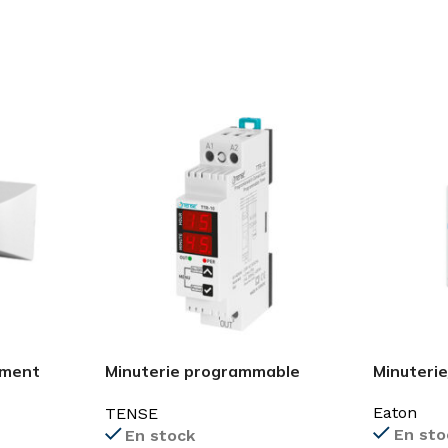
ement
Minuterie programmable
Minuterie
TTR-10
Eaton
TENSE
En sto
En stock