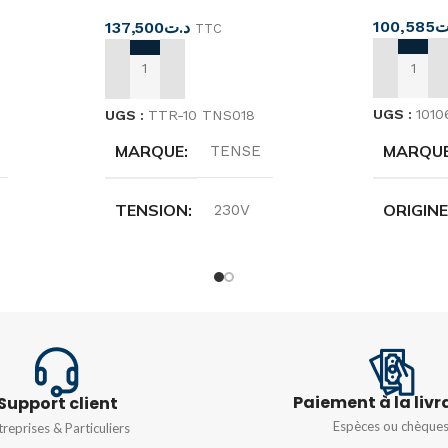
100,585
ت
137,500
د.ت
TTC
AJOUTER
AJOUTER AU PANIER
UGS :
1010
UGS :
TTR-10 TNS018
MARQU
MARQUE
TENSE
ORIGIN
TENSION
e
230V
TENSIO
ION
COURANT NOMINAL
16A
COURAN
TEMPS DE COMMUTATION
ION
5/10/15/20/30 minutes
Paiement à la livr
Support client
Espèces ou chèque
treprises & Particuliers