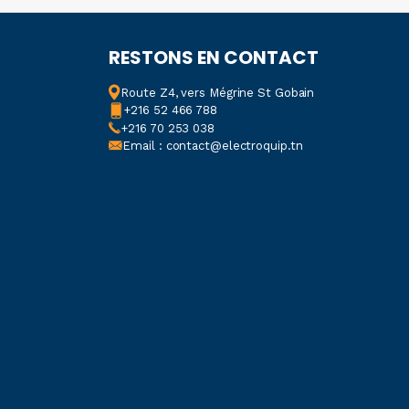
30 x 60 x 90mm
RESTONS EN CONTACT
CONFIGURATION DE
CONTACT
Route Z4, vers Mégrine St Gobain
+216 52 466 788
+216 70 253 038
2 RT
Email : contact@electroquip.tn
PHASE ÉLECTRIQUE
3
FRÉQUENCE MINIMUM
DÉTECTÉE
47Hz