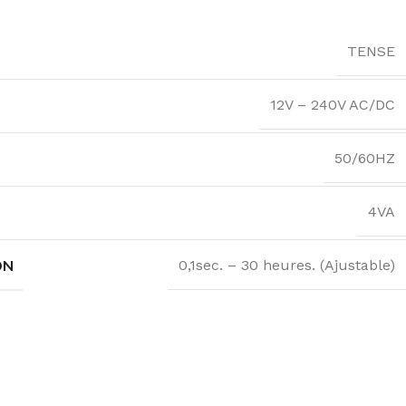
TENSE
12V – 240V AC/DC
50/60HZ
4VA
ON
0,1sec. – 30 heures. (Ajustable)