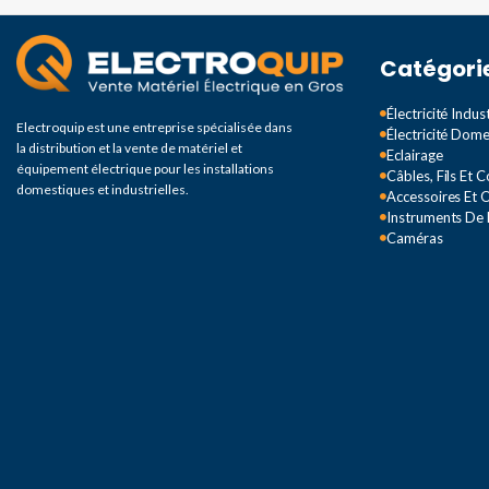
DEGRÉ DE PROTEC
Catégori
IP65
Électricité Indust
Electroquip est une entreprise spécialisée dans
Électricité Dom
la distribution et la vente de matériel et
Eclairage
équipement électrique pour les installations
Câbles, Fils Et 
domestiques et industrielles.
Accessoires Et O
Instruments De
Caméras