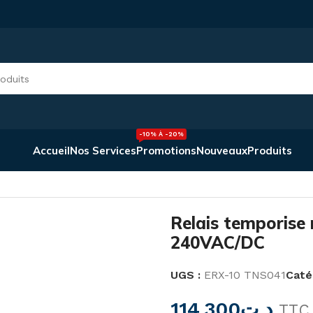
-10% À -20%
Accueil
Nos Services
Promotions
Nouveaux
Produits
rise multifonction 12v-240VAC/DC
Relais temporise 
240VAC/DC
UGS :
ERX-10 TNS041
Caté
114,300
د.ت
TTC