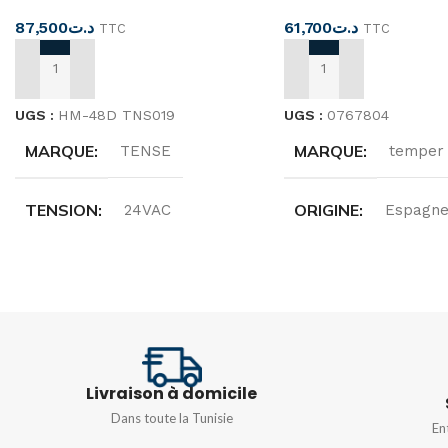
87,500
د.ت
61,700
د.ت
TTC
TTC
AJOUTER AU PANIER
AJOUTER AU PANIER
UGS :
HM-48D TNS019
UGS :
0767804
MARQUE
MARQUE
TENSE
temper
TENSION
ORIGINE
24VAC
Espagn
PUISSANCE
ANGLE DE DÉTECT
7VA
180°
CAPACITÉ DE COMPTAGE
CHAMP DE DÉTECT
99,999 heures
Livraison à domicile
Dans toute la Tunisie
En
Ø12m max