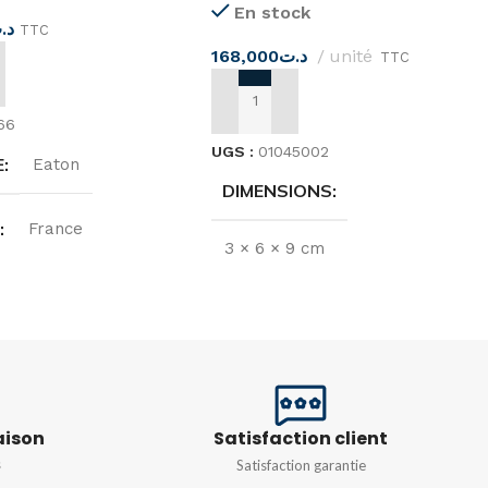
En stock
د.
TTC
168,000
د.ت
unité
TTC
 AU PANIER
AJOUTER AU PANIER
66
UGS :
01045002
E
Eaton
DIMENSIONS
E
France
3 × 6 × 9 cm
N
220…240 V
MARQUE
GIC
T NOMINAL
16A
ORIGINE
Inde
aison
Satisfaction client
DIMENSIONS
s
Satisfaction garantie