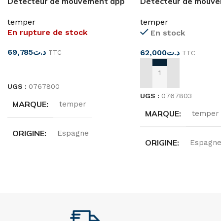
Détecteur de mouvement app
Détecteur de mouv
360°
mural 180°12m IP44
temper
temper
En rupture de stock
En stock
69,785
د.ت
62,000
د.ت
TTC
TTC
LIRE LA SUITE
AJOUTER AU PANIER
UGS :
0767800
UGS :
0767803
MARQUE
temper
MARQUE
temper
ORIGINE
Espagne
ORIGINE
Espagn
ANGLE DE DÉTECTION
ANGLE DE DÉTECT
360°
180°
CHAMP DE DÉTECTION