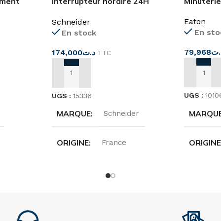
ement
Interrupteur horaire 24H
Minuterie
1canal réserve de marche
Eaton
Schneider
100h
En sto
En stock
79,968
.ت
174,000
د.ت
TTC
AJOUTER
AJOUTER AU PANIER
UGS :
1010
UGS :
15336
MARQU
MARQUE
Schneider
ORIGIN
ORIGINE
e
France
TENSIO
ION
TENSION
240V
COURAN
FRÉQUENCE
50/60HZ