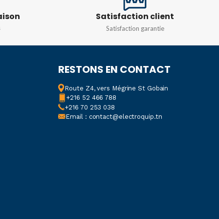
aison
Satisfaction client
DIMENSIONS
s
Satisfaction garantie
30 x 60 x 90mm
RESTONS EN CONTACT
CONFIGURATION DE
CONTACT
Route Z4, vers Mégrine St Gobain
+216 52 466 788
+216 70 253 038
2 RT
Email : contact@electroquip.tn
PHASE ÉLECTRIQUE
3
FRÉQUENCE MINIMUM
DÉTECTÉE
47Hz