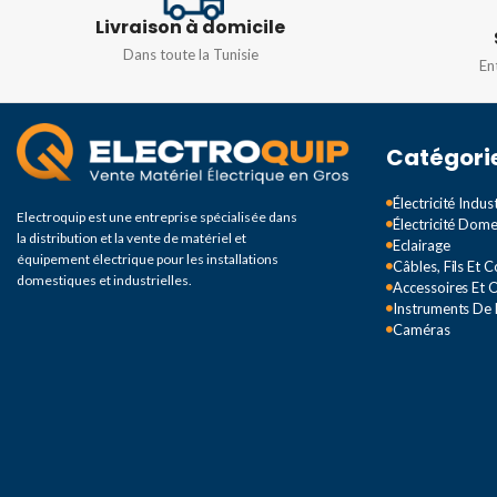
CHAMP DE DÉTECT
Livraison à domicile
16m
Dans toute la Tunisie
En
Ø12m max
DEGRÉ DE PROTEC
Catégori
IP44
Électricité Indust
Electroquip est une entreprise spécialisée dans
Électricité Dom
la distribution et la vente de matériel et
Eclairage
équipement électrique pour les installations
Câbles, Fils Et 
domestiques et industrielles.
Accessoires Et O
Instruments De
Caméras