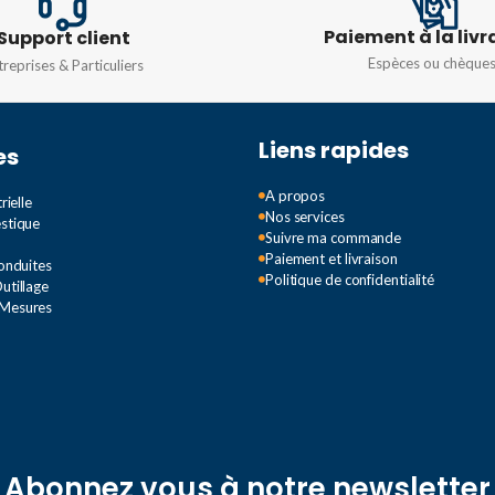
ION
Paiement à la livr
Support client
Espèces ou chèque
treprises & Particuliers
TION
Liens rapides
es
A propos
rielle
Nos services
estique
Suivre ma commande
Paiement et livraison
Conduites
Politique de confidentialité
utillage
 Mesures
Abonnez vous à notre newsletter