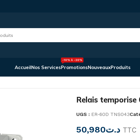
-10% À -20%
Accueil
Nos Services
Promotions
Nouveaux
Produits
rise 0.1sec-60min ER-60D
Relais temporise
UGS :
ER-60D TNS043
Caté
50,980
د.ت
TTC