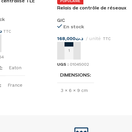
 centralisé TLE
POPULAIRE
Relais de contrôle de réseaux
triphasés MAC04D0100 GIC
ck
GIC
En stock
د
TTC
168,000
د.ت
unité
TTC
 AU PANIER
AJOUTER AU PANIER
64
UGS :
01045002
E
Eaton
DIMENSIONS
E
France
3 × 6 × 9 cm
N
220…240 V
MARQUE
GIC
T NOMINAL
16A
ORIGINE
Inde