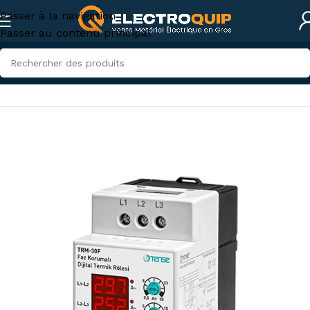
Passer à la navigation
Passer au contenu principal
Accueil
/
Eclairage
/
Relais et Temporisateurs