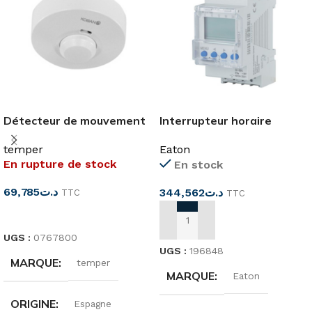
Détecteur de mouvement
Interrupteur horaire
app 360°
digital 7 jours
temper
Eaton
En rupture de stock
En stock
69,785
د.ت
344,562
د.ت
TTC
TTC
LIRE LA SUITE
AJOUTER AU PANIER
UGS :
0767800
UGS :
196848
MARQUE
temper
MARQUE
Eaton
ORIGINE
Espagne