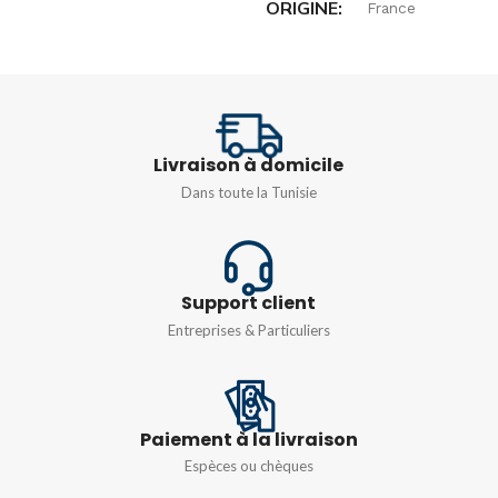
ORIGINE
France
ANGLE DE DÉTECTION
TENSION
230V 50HZ
360°
COURANT NOMINAL
Livraison à domicile
CHAMP DE DÉTECTION
Dans toute la Tunisie
16A
16m
Support client
Entreprises & Particuliers
Paiement à la livraison
Espèces ou chèques