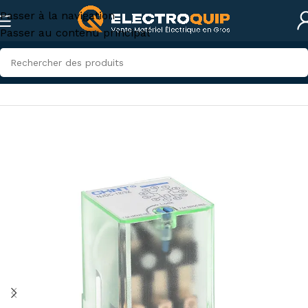
Passer à la navigation
Passer au contenu principal
Accueil
/
Eclairage
/
Relais et Temporisateurs