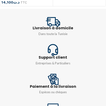
DEGRÉ DE
14,100
د.ت
AC24V
TTC
PROTECTION
IP65
Livraison à domicile
Dans toute la Tunisie
Support client
Entreprises & Particuliers
Paiement à la livraison
Espèces ou chèques