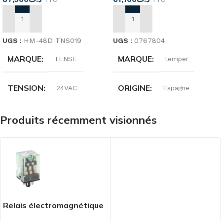
AJOUTER AU PANIER
AJOUTER AU PANIER
UGS :
HM-48D TNS019
UGS :
0767804
MARQUE
MARQUE
TENSE
temper
TENSION
ORIGINE
24VAC
Espagne
PUISSANCE
ANGLE DE DÉTECTION
Produits récemment visionnés
7VA
180°
CAPACITÉ DE
COMPTAGE
CHAMP DE DÉTECTION
99,999 heures
Ø12m max
Relais électromagnétique
8 Broche NJDC-12/2z