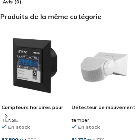
Avis (0)
Produits de la même catégorie
Compteurs horaires pour
Détecteur de mouvement
machine électrique
mural 180° 12m IP67
TENSE
temper
En stock
En stock
87,500
د.ت
61,700
د.ت
TTC
TTC