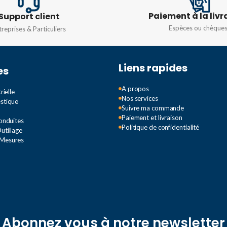
mA-10 A
Paiement à la livr
Support client
RÉSIST
Espèces ou chèque
treprises & Particuliers
Liens rapides
es
A propos
rielle
Nos services
estique
Suivre ma commande
Paiement et livraison
Conduites
Politique de confidentialité
utillage
 Mesures
Abonnez vous à notre newsletter