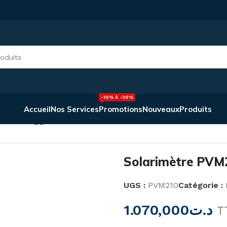
-10% À -20%
Accueil
Nos Services
Promotions
Nouveaux
Produits
VM210 Megger
Solarimètre PVM
UGS :
PVM210
Catégorie :
1.070,000
د.ت
T