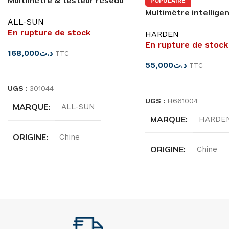
Multimètre & testeur réseau
POPULAIRE
EM3641 ALL-SUN
Multimètre intellige
ALL-SUN
H661004
En rupture de stock
HARDEN
En rupture de stock
168,000
د.ت
TTC
55,000
د.ت
TTC
LIRE LA SUITE
LIRE LA SUITE
UGS :
301044
UGS :
H661004
MARQUE
ALL-SUN
MARQUE
HARDE
ORIGINE
Chine
ORIGINE
Chine
TENSION
250 Volts
TENSION CC
1 V
FRÉQUENCE
40Hz-400Hz
TENSION CA
2 V
TENSION CONTINUE: