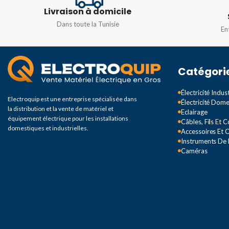
IMPÉDANCE D'ENTRÉE
Livraison à domicile
COURANT CC
2 
Dans toute la Tunisie
En
10MΩ
TENSION CONTINUE:
Catégori
TENSION D'ENTRÉE
MAXIMALE ADMISSIBLE
Électricité Indust
Electroquip est une entreprise spécialisée dans
Électricité Dom
la distribution et la vente de matériel et
Eclairage
250V
équipement électrique pour les installations
Câbles, Fils Et 
domestiques et industrielles.
Accessoires Et O
Instruments De
TENSION CA: IMPÉDANCE
Caméras
D'ENTRÉE
10MΩ
TENSION CA: TENSION
D'ENTRÉE MAXIMALE