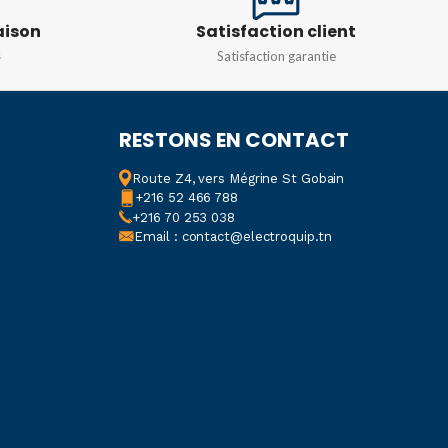
TEMPS DE DÉCHARGE
aison
Satisfaction client
ANCE
200/20 kΩ
s
Satisfaction garantie
< 1,5 sec (approx.)
COURANT DE
RESTONS EN CONTACT
DÉCLENCHEMENT RCD
Route Z4, vers Mégrine St Gobain
environ 35mA/230VAC
+216 52 466 788
+216 70 253 038
Email : contact@electroquip.tn
CONTRÔLE DE LA
POLARITÉ CC
1,5 ~ 400VDC max.
CONTRÔLE DE LA
TENSION CA/CC