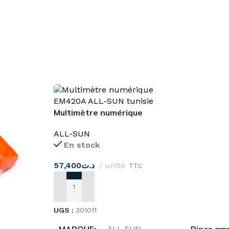
Multimètre numérique
EM420A ALL-SUN
ALL-SUN
En stock
57,400
د.ت
unité
TTC
AJOUTER AU PANIER
UGS :
301011
MARQUE
ALL-SUN