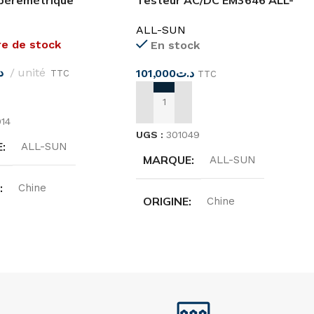
pèremétrique
Testeur AC/DC EM3646 ALL-
 ETL EM266 ALL-
SUN
ALL-SUN
re de stock
En stock
د
unité
101,000
د.ت
TTC
TTC
SUITE
AJOUTER AU PANIER
14
UGS :
301049
E
ALL-SUN
MARQUE
ALL-SUN
E
Chine
ORIGINE
Chine
N CC
1 000 V
ALIMENTATION
NT CA
Pile 9V, 6F22
0 A