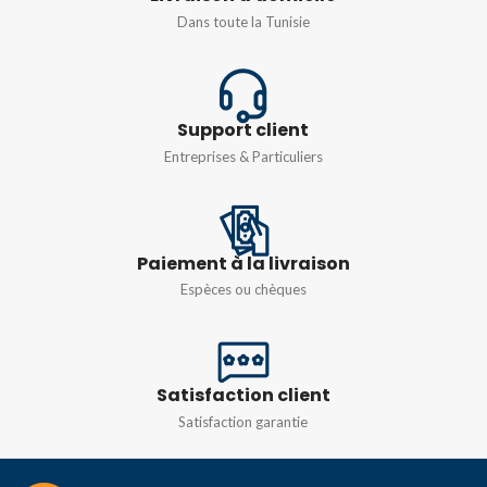
COURANT CC
10 mA à 10 A CA/CC
Dans toute la Tunisie
25 m/250 mA
LA RÉSISTANCE Ω
RÉSISTANCE
jusqu’à 1KΩ
Support client
Entreprises & Particuliers
Rx10/Rx1KΩ
Paiement à la livraison
Espèces ou chèques
Satisfaction client
Satisfaction garantie