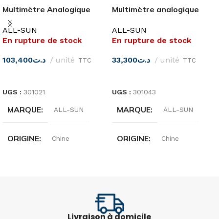
Multimètre Analogique
Multimètre analogique
EM345A ALL-SUN
EM666 ALL-SUN
ALL-SUN
ALL-SUN
En rupture de stock
En rupture de stock
103,400
د.ت
unité
33,300
د.ت
unité
TTC
TTC
LIRE LA SUITE
LIRE LA SUITE
UGS :
301021
UGS :
301043
MARQUE
MARQUE
ALL-SUN
ALL-SUN
ORIGINE
ORIGINE
Chine
Chine
TENSION V
TENSION CC
600 AC/DC
10 V/50 V/250V/500 V
COURANT A
Livraison à domicile