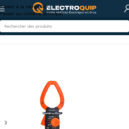
Passer à la navigation
Passer au contenu principal
Accueil
/
Instruments de mesures et tests