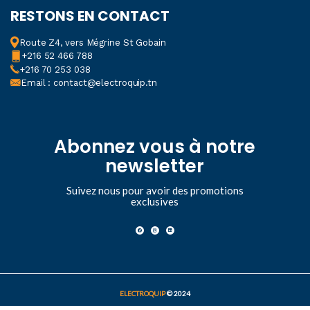
COURANT CONTINU:
RESTONS EN CONTACT
CHUTE DE TENSION DE
MESURE MAXIMALE
Route Z4, vers Mégrine St Gobain
+216 52 466 788
+216 70 253 038
200mV
Email : contact@electroquip.tn
COURANT ALTERNATIF:
PROTECTION CONTRE
Abonnez vous à notre
LES SURCHARGES
newsletter
fusible F 250mA/250V
Suivez nous pour avoir des promotions
exclusives
COURANT ALTERNATIF:
COURANT D'ENTRÉE
MAXIMUM
200mA
ELECTROQUIP
© 2024