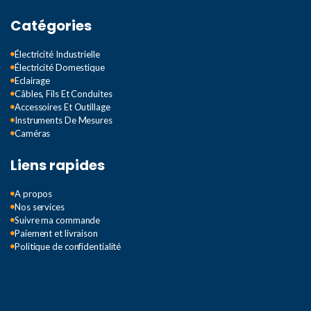
TENSION CA: GAMME DE
Catégories
FRÉQUENCE
Électricité Industrielle
Électricité Domestique
40Hz-400Hz
Eclairage
Câbles, Fils Et Conduites
Accessoires Et Outillage
COURANT CONTINU:
Instruments De Mesures
PROTECTION CONTRE
Caméras
LES SURCHARGES
Liens rapides
fusible F 250mA/250V
A propos
Nos services
COURANT CONTINU:
Suivre ma commande
COURANT D'ENTRÉE
Paiement et livraison
MAXIMUM
Politique de confidentialité
200mA