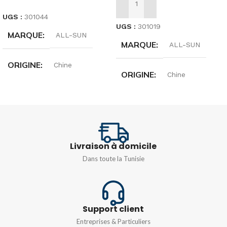
AJOUTER AU PANIER
UGS :
301044
UGS :
301019
MARQUE
ALL-SUN
MARQUE
ALL-SUN
ORIGINE
Chine
ORIGINE
Chine
TENSION
250 Volts
DIMENSIONS
FRÉQUENCE
(L × L × T) : 83 × 162 × 47
mm
Livraison à domicile
40Hz-400Hz
Dans toute la Tunisie
TENSION
TENSION CONTINUE:
IMPÉDANCE D'ENTRÉE
pile 9 V (6F22)
Support client
10MΩ
Entreprises & Particuliers