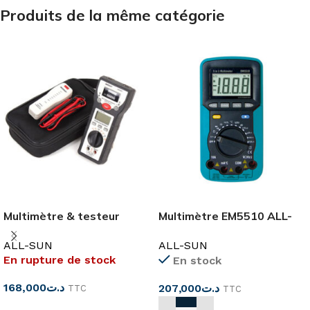
Produits de la même catégorie
Multimètre & testeur
Multimètre EM5510 ALL-
réseau EM3641 ALL-SUN
SUN
ALL-SUN
ALL-SUN
En rupture de stock
En stock
168,000
د.ت
207,000
د.ت
TTC
TTC
LIRE LA SUITE