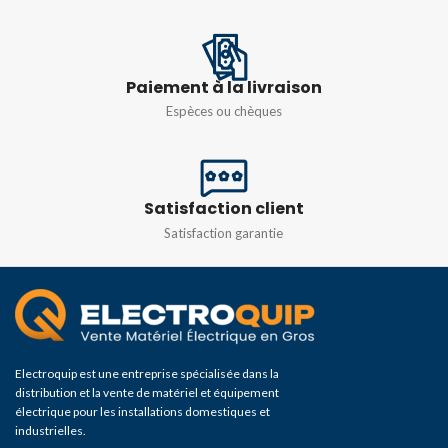
TENSION CONTINUE:
TENSION D'ENTRÉE
MAXIMALE ADMISSIBLE
Paiement à la livraison
Espèces ou chèques
250V
TENSION CA:
Satisfaction client
IMPÉDANCE D'ENTRÉE
Satisfaction garantie
10MΩ
TENSION CA: TENSION
D'ENTRÉE MAXIMALE
ADMISSIBLE
Electroquip est une entreprise spécialisée dans la
distribution et la vente de matériel et équipement
électrique pour les installations domestiques et
250V rms
industrielles.