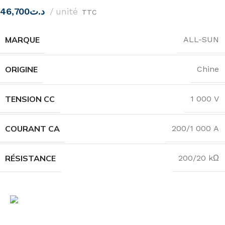
46,700
د.ت
unité
TTC
MARQUE
ALL-SUN
ORIGINE
Chine
TENSION CC
1 000 V
COURANT CA
200/1 000 A
RÉSISTANCE
200/20 kΩ