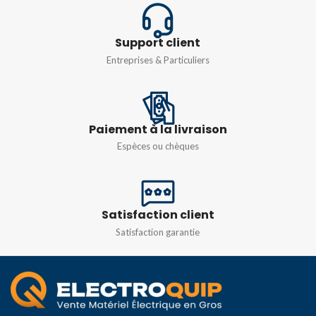
FONCTIONNEMENT
2 m/20 mA /200 mA/10 A
15mA-90mA
Support client
Entreprises & Particuliers
RÉSISTANCE
INDICATEUR
D'ALIMENTATION
200/2 k/20 k/
200k/2MΩ/20MΩ
Paiement à la livraison
LED, lumière verte
Espèces ou chèques
Satisfaction client
Satisfaction garantie