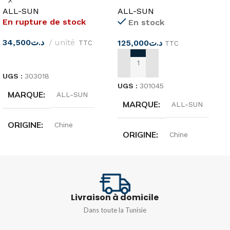
électromagnétique
solaire EM366A ALL-SUN
ALL-SUN
ALL-SUN
EM4558 ALL-SUN
En rupture de stock
En stock
34,500
د.ت
unité
125,000
د.ت
TTC
TTC
LIRE LA SUITE
AJOUTER AU PANIER
UGS :
303018
UGS :
301045
MARQUE
ALL-SUN
MARQUE
ALL-SUN
ORIGINE
Chine
ORIGINE
Chine
PUISSANCE
TENSION CC
batterie 9V, 6F22 ou
équivalent, 1 pièce
200 m/2/20/200/600 V
Livraison à domicile
Dans toute la Tunisie
COURANT DE
COURANT CC