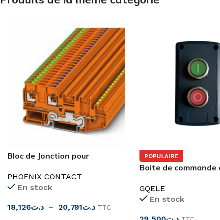
Bloc de Jonction pour
POPULAIRE
Capteurs/Actionneurs
Boite de commande 
PHOENIX CONTACT
bouton-poussoir
En stock
GQELE
Marche/Arrêt
En stock
18,126
د.ت
–
20,791
د.ت
TTC
29,500
د.ت
TTC