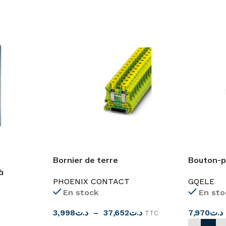
Bornier de terre
Bouton-p
2.5mm²-35mm²
d’urgenc
à
PHOENIX CONTACT
GQELE
En stock
En sto
3,998
د.ت
–
37,652
د.ت
7,970
د.ت
TTC