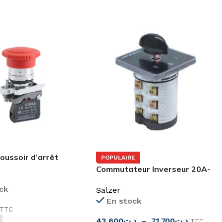
oussoir d’arrêt
POPULAIRE
e GXB4-BS542
Commutateur Inverseur 20A-
25A-32A SAB Salzer
ck
Salzer
En stock
TTC
43,600
د.ت
–
71,700
د.ت
TTC