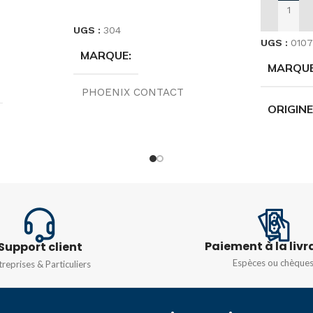
CHOIX DES OPTIONS
AJOUTER
UGS :
304
UGS :
0107
MARQUE
MARQU
PHOENIX CONTACT
ORIGIN
ORIGINE
Allemagne
TENSIO
TYPE
COURA
UT 10-PE
,
UT 16-PE
,
UT 2,5-
PE
,
UT 35-PE
,
UT 4-PE
,
UT
COULEU
6-PE
Paiement à la livr
60HZ
Support client
Espèces ou chèque
treprises & Particuliers
COULEUR
Jaune & vert