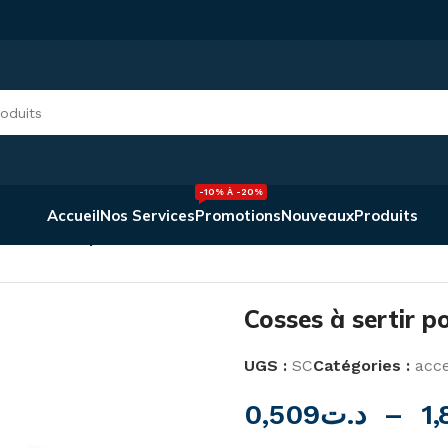
-10% À -20%
Accueil
Nos Services
Promotions
Nouveaux
Produits
es à sertir pour Câbles de 6 à 35mm²
Cosses à sertir 
UGS :
SC
Catégories :
acce
0,509
د.ت
–
1