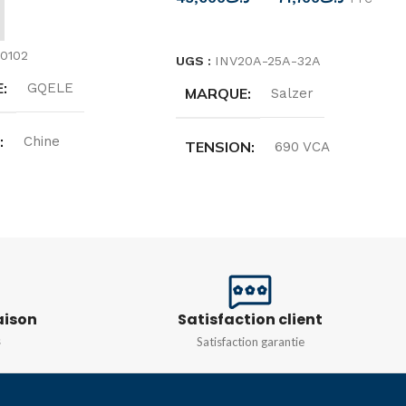
 AU PANIER
CHOIX DES OPTIONS
0102
UGS :
INV20A-25A-32A
E
GQELE
MARQUE
Salzer
E
Chine
TENSION
690 VCA
N
600V
COURANT NOMINAL
NT
10A
20A
,
25A
,
32A
PÔLE
R
INVERSEUR 2POLE
Rouge
aison
Satisfaction client
s
Satisfaction garantie