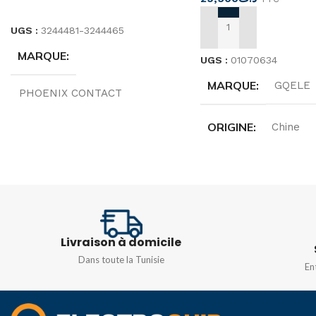
CHOIX DES OPTIONS
UGS :
3244481-3244465
AJOUTER AU PANIER
MARQUE
UGS :
01070634
MARQUE
GQELE
PHOENIX CONTACT
ORIGINE
Chine
ORIGINE
Allemagne
TENSION
TENSION
250V
AC400V/DC220V
TYPE
Livraison à domicile
FRÉQUENCE
50/
1,5/S/4-PE
,
2,5/4-PE
Dans toute la Tunisie
En