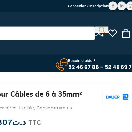
Connexion / Inscription
Besoin d'aide ?
52 46 67 88 - 52 46 69 
pour Câbles de 6 à 35mm²
ssoires-tunisie
,
Consommables
,807
د.ت
TTC