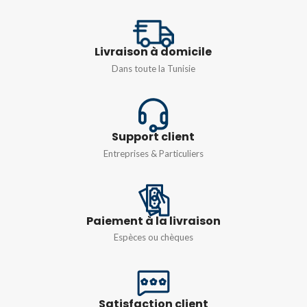
TENSION
TENSION
250V
250V
COURANT
Livraison à domicile
COURANT
16A
16A
Dans toute la Tunisie
Support client
Entreprises & Particuliers
Paiement à la livraison
Espèces ou chèques
Satisfaction client