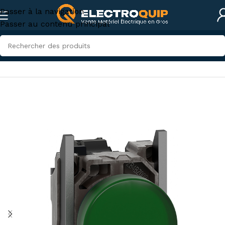
Passer à la navigation
Passer au contenu principal
Accueil
/
Électricité industrielle