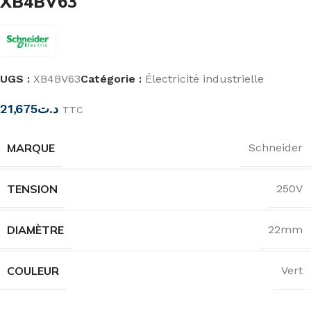
XB4BV63
UGS :
XB4BV63
Catégorie :
Électricité industrielle
21,675
د.ت
TTC
MARQUE
Schneider
TENSION
250V
DIAMÈTRE
22mm
COULEUR
Vert