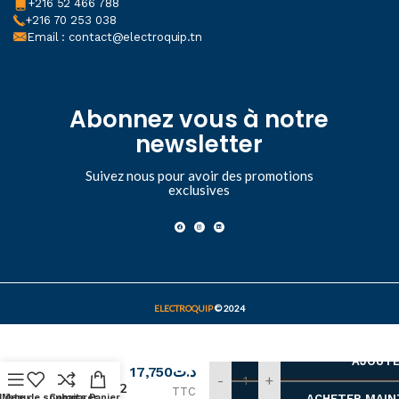
+216 52 466 788
+216 70 253 038
Email : contact@electroquip.tn
Abonnez vous à notre
newsletter
Suivez nous pour avoir des promotions
exclusives
ELECTROQUIP
© 2024
Voyant
lumineux
AJOUTE
17,750
د.ت
plastique
-
+
rouge Ø 22
TTC
Liste de souhaits
Menu
Comparer
Panier
ACHETER MAI