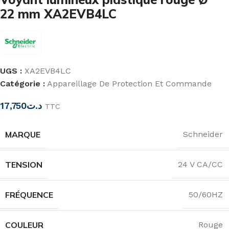
22 mm XA2EVB4LC
UGS :
XA2EVB4LC
Catégorie :
Appareillage De Protection Et Commande
17,750
د.ت
TTC
MARQUE
Schneider
TENSION
24 V CA/CC
FRÉQUENCE
50/60HZ
COULEUR
Rouge