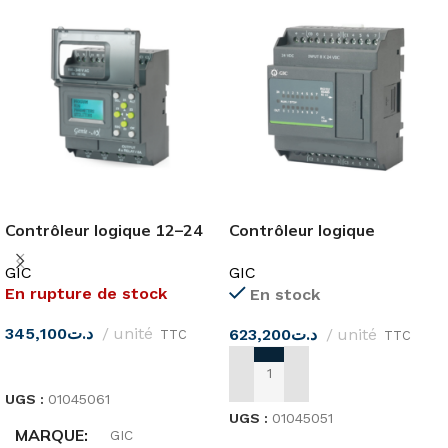
Contrôleur logique 12–24
Contrôleur logique
VCC GIC
programmable 8I-8RO
GIC
GIC
24DC PC10BD16001D1
En rupture de stock
En stock
GIC
345,100
د.ت
unité
623,200
د.ت
unité
TTC
TTC
LIRE LA SUITE
AJOUTER AU PANIER
UGS :
01045061
UGS :
01045051
MARQUE
GIC