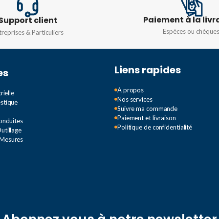
TYPE D
Paiement à la livr
COURANT NOMINAL (IN)
Support client
Espèces ou chèque
treprises & Particuliers
TENSIO
iphasé
25A
Liens rapides
es
TENSION
240/415V
A propos
rielle
Nos services
TYPE DE COURBE
C
estique
Suivre ma commande
Paiement et livraison
Conduites
Politique de confidentialité
utillage
 Mesures