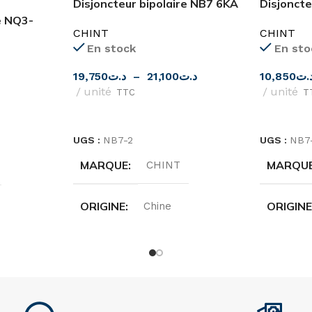
Disjoncteur bipolaire NB7 6KA
Disjoncte
CHINT
pôle 6KA
e NQ3-
CHINT
CHINT
En stock
En sto
19,750
د.ت
–
21,100
د.ت
10,850
.ت
unité
unité
TTC
T
CHOIX DES OPTIONS
CHOIX D
UGS :
NB7-2
UGS :
NB7
MARQUE
MARQU
CHINT
ORIGINE
ORIGIN
Chine
INTENSITÉ
INTENS
10A
,
16A
,
20A
,
25A
,
32A
,
40A
,
10A
,
16A
kW
6A