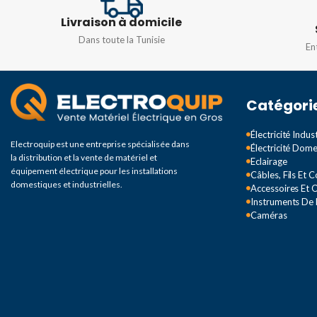
TENSION
TENSION
Livraison à domicile
Dans toute la Tunisie
En
Monophasé 230v
,
Triphasé
Monophasé 230v
,
Tr
380v
380v
Catégori
Électricité Indust
Electroquip est une entreprise spécialisée dans
Électricité Dom
la distribution et la vente de matériel et
Eclairage
équipement électrique pour les installations
Câbles, Fils Et 
domestiques et industrielles.
Accessoires Et O
Instruments De
Caméras