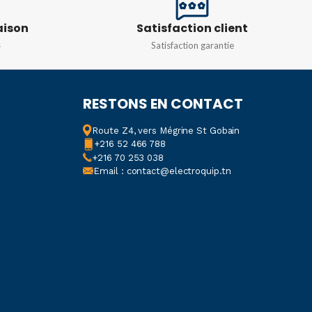
E COURBE
C
aison
Satisfaction client
10A
,
16A
,
20A
,
25A
,
32A
,
40A
,
6A
s
Satisfaction garantie
N
240/415V
TYPE DE COURBE
C
RESTONS EN CONTACT
TENSION
Route Z4, vers Mégrine St Gobain
+216 52 466 788
+216 70 253 038
Monophasé 230v
Email : contact@electroquip.tn