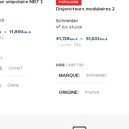
ur unipolaire NB7 1
POPULAIRE
 CHINT
Disjoncteurs modulaires 2
pôles 6,10, 16, 20, 25, 32, 40A
ck
Schneider
iC60N Schneider
En stock
د
–
11,950
د.ت
41,726
د.ت
–
51,032
د.ت
TC
unité
TTC
ES OPTIONS
CHOIX DES OPTIONS
-1
UGS :
A9F792
E
CHINT
MARQUE
Schneider
E
Chine
ORIGINE
France
ITÉ
GAMMES
Acti9
,
20A
,
6A
INTENSITÉ