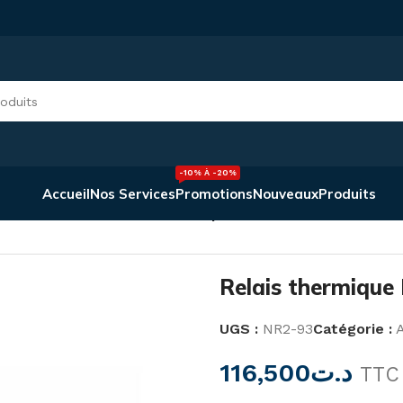
-10% À -20%
Accueil
Nos Services
Promotions
Nouveaux
Produits
on Et Commande
/
Relais thermique NR2-93
Relais thermique
UGS :
NR2-93
Catégorie :
116,500
د.ت
TTC