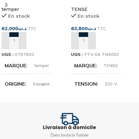
mural 180°12m IP44
réglable 1-10 FTV-04
temper
TENSE
En stock
En stock
62,000
د.ت
63,800
د.ت
TTC
TTC
AJOUTER AU PANIER
AJOUTER AU PANIER
UGS :
0767803
UGS :
FTV-04 TNS052
MARQUE
MARQUE
temper
TENSE
ORIGINE
TENSION
Espagne
220 V
ANGLE DE DÉTECTION
FRÉQUENCE
50/60HZ
180°
PUISSANCE
4VA
Livraison à domicile
Dans toute la Tunisie
CHAMP DE DÉTECTION