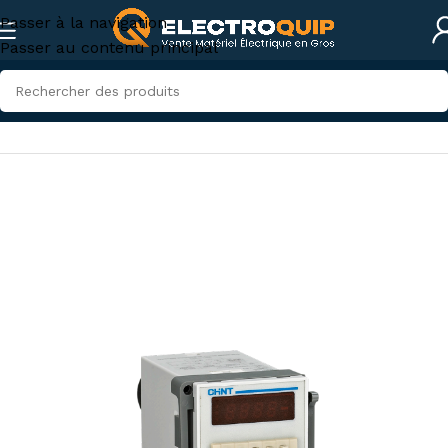
Passer à la navigation
Passer au contenu principal
Accueil
/
Eclairage
/
Relais et Temporisateurs