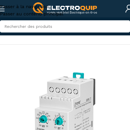
Passer à la navigation
Passer au contenu principal
Accueil
/
Eclairage
/
Relais et Temporisateurs