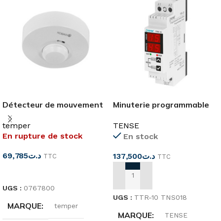
Détecteur de mouvement
Minuterie programmable
app 360°
TTR-10
temper
TENSE
En rupture de stock
En stock
69,785
د.ت
137,500
د.ت
TTC
TTC
LIRE LA SUITE
AJOUTER AU PANIER
UGS :
0767800
UGS :
TTR-10 TNS018
MARQUE
temper
MARQUE
TENSE