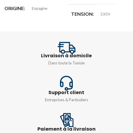
ORIGINE
Espagne
TENSION
230V
ANGLE DE DÉTECTION
COURANT NOMINAL
360°
16A
Livraison à domicile
CHAMP DE DÉTECTION
Dans toute la Tunisie
TEMPS DE
COMMUTATION
16m
5/10/15/20/30 minutes
Support client
Entreprises & Particuliers
Paiement à la livraison