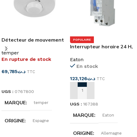
Détecteur de mouvement
POPULAIRE
app 360°
Interrupteur horaire 24 H,
temper
SEGMENTS, réserve
En rupture de stock
Eaton
(TSQD1NO)
En stock
69,785
د.ت
TTC
123,126
د.ت
TTC
LIRE LA SUITE
UGS :
0767800
AJOUTER AU PANIER
MARQUE
temper
UGS :
167388
MARQUE
Eaton
ORIGINE
Espagne
ORIGINE
Allemagne