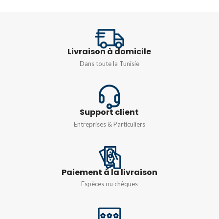
ANGLE DE DÉTECTION
TENSION
230V 50HZ
360°
Livraison à domicile
COURANT NOMINAL
CHAMP DE DÉTECTION
Dans toute la Tunisie
16A
16m
Support client
Entreprises & Particuliers
Paiement à la livraison
Espèces ou chèques