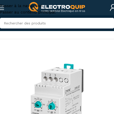
Passer à la navigation
Passer au contenu principal
Accueil
/
Eclairage
/
Relais et Temporisateurs