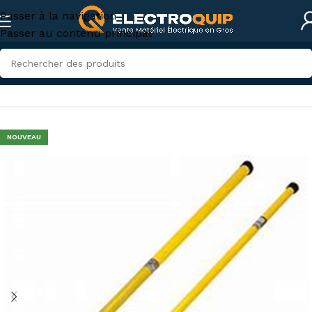
Passer à la navigation
Passer au contenu principal
Accueil
/
Sécurité
/
Équipement sécurité électrique
NOUVEAU