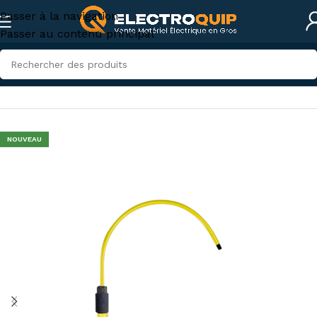
Passer à la navigation
Passer au contenu principal
Accueil
/
Sécurité
/
Équipement sécurité électrique
NOUVEAU