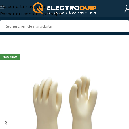
Passer à la navigation
Passer au contenu principal
Accueil
/
Sécurité
/
Équipement sécurité électrique
NOUVEAU