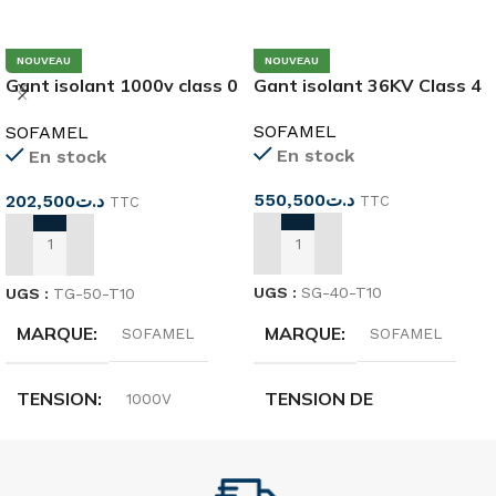
NOUVEAU
NOUVEAU
Gant isolant 36KV Class 4
Gant isolant 1000v class 0
SG-40-T10
TG-50-T10
SOFAMEL
SOFAMEL
En stock
En stock
550,500
د.ت
202,500
د.ت
TTC
TTC
AJOUTER AU PANIER
AJOUTER AU PANIER
UGS :
SG-40-T10
UGS :
TG-50-T10
MARQUE
MARQUE
SOFAMEL
SOFAMEL
TENSION DE
TENSION
1000V
FONCTIONNEMENT
CLASS
36kv