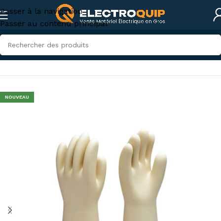
Passer à la navigation
Passer au contenu principal
Accueil
/
Sécurité
/
Équipement sécurité électrique
NOUVEAU