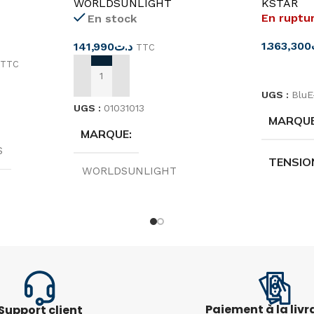
WORLDSUNLIGHT
KSTAR
En ruptu
En stock
1.363,300
141,990
د.ت
TTC
TTC
LIRE LA 
AJOUTER AU PANIER
UGS :
Blu
UGS :
01031013
MARQU
MARQUE
S
TENSIO
WORLDSUNLIGHT
FRÉQUE
PÔLE
4P
RY
PUISSA
COURANT NOMINAL
63A
Paiement à la livr
Support client
1+1