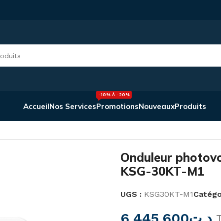
-10% À -20%
Accueil
Nos Services
Promotions
Nouveaux
Produits
asé 30kw KSG-30KT-M1
Onduleur photovo
KSG-30KT-M1
UGS :
KSG30KT-M1
Catégor
6.445,600
د.ت