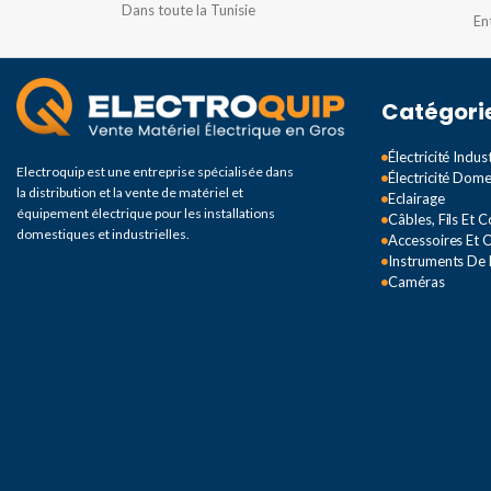
COURANT NOMINAL
Dans toute la Tunisie
En
30A
Catégori
DEGRÉ DE PROTECTION
Électricité Indust
Electroquip est une entreprise spécialisée dans
Électricité Dom
IP67
la distribution et la vente de matériel et
Eclairage
équipement électrique pour les installations
Câbles, Fils Et 
domestiques et industrielles.
Accessoires Et O
Instruments De
Caméras