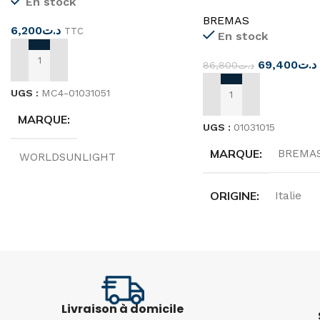
En stock
2P 16A 1000V
BREMAS
6,200
د.ت
TTC
En stock
69,400
د.ت
86,800
د.ت
AJOUTER AU PANIER
UGS :
MC4-01031051
AJOUTER AU PANIER
MARQUE
UGS :
01031015
MARQUE
BREMA
WORLDSUNLIGHT
ORIGINE
Italie
ORIGINE
Chine
PV1 CAT. PER ENT
TENSION
1000VDC
1000 V – 16 A
DIAMÈTRE
4-6MM
Livraison à domicile
PÔLE
N. of poles 