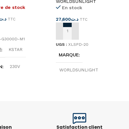
WORLDSUNLIGHT
re de stock
En stock
د.ت
27,600
د.ت
TTC
TTC
SUITE
AJOUTER AU PANIER
E-G3000D-M1
UGS :
XLSPD-20
E
KSTAR
MARQUE
N
230V
WORLDSUNLIGHT
NCE
50/60HZ
PÔLE
2P
NCE
3KW
PLAGE DE CAPACITÉ
10–20 kA
aison
Satisfaction client