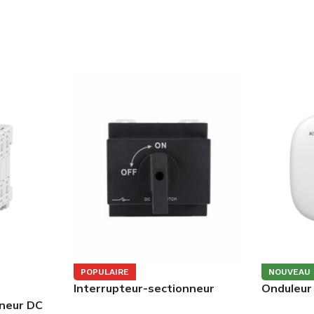
POPULAIRE
NOUVEAU
Interrupteur-sectionneur
Onduleur
photovoltaïque 4P DC 63A
BluE-G3
nneur DC