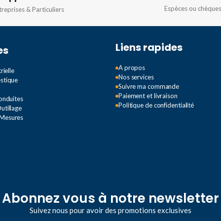
Espèces ou chèque
treprises & Particuliers
TENSION
1000V / 1500V DC
Liens rapides
es
A propos
rielle
Nos services
estique
Suivre ma commande
Paiement et livraison
Conduites
Politique de confidentialité
utillage
 Mesures
Abonnez vous à notre newsletter
Suivez nous pour avoir des promotions exclusives