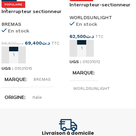
Interrupteur-sectionneur
POPULAIRE
Interrupteur sectionneur
photovoltaïque 4P DC 32A
WORLDSUNLIGHT
DC 2P 16A 1000V
BREMAS
En stock
En stock
62,500
د.ت
TTC
69,400
د.ت
86,800
د.ت
TTC
AJOUTER AU PANIER
AJOUTER AU PANIER
UGS :
01031012
UGS :
01031015
MARQUE
MARQUE
BREMAS
WORLDSUNLIGHT
ORIGINE
Italie
PÔLE
4P
PV1 CAT. PER ENTRY
TENSION
1000V
1000 V – 16 A
Livraison à domicile