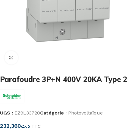
Cliquez pour agrandir
Parafoudre 3P+N 400V 20KA Type 2
UGS :
EZ9L33720
Catégorie :
Photovoltaïque
232,360
د.ت
TTC