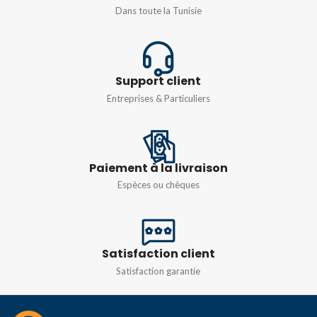
Dans toute la Tunisie
COURANT
32A
PÔLE
N. of poles 1+1
TYPE
DC
Support client
Entreprises & Particuliers
Paiement à la livraison
Espèces ou chèques
Satisfaction client
Satisfaction garantie