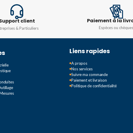
Paiement à la livr
Support client
Espèces ou chèque
treprises & Particuliers
Liens rapides
es
A propos
rielle
Nos services
estique
Suivre ma commande
Paiement et livraison
Conduites
Politique de confidentialité
utillage
 Mesures