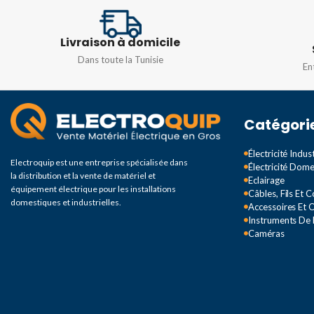
1000 V – 16 A
63A
Livraison à domicile
PÔLE
N. of poles 1+1
Dans toute la Tunisie
En
TENSION
1000V / 1500V DC
Catégori
Électricité Indust
Electroquip est une entreprise spécialisée dans
Électricité Dom
la distribution et la vente de matériel et
Eclairage
équipement électrique pour les installations
Câbles, Fils Et 
domestiques et industrielles.
Accessoires Et O
Instruments De
Caméras