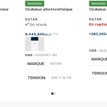
NOUVEAU
NOUVEAU
nneur
Onduleur photovoltaïque
Onduleur
DC 63A
triphasé 30kw KSG-30KT-M1
BluE-G3
KSTAR
KSTAR
En ruptu
En stock
1.363,300
6.445,600
د.ت
TTC
LIRE LA 
AJOUTER AU PANIER
UGS :
Blu
UGS :
KSG30KT-M1
MARQU
MARQUE
KSTAR
TENSIO
TENSION
400 V 3L+N
FRÉQUE
FRÉQUENCE
50/60HZ
PUISSA
L
PUISSANCE
30KW