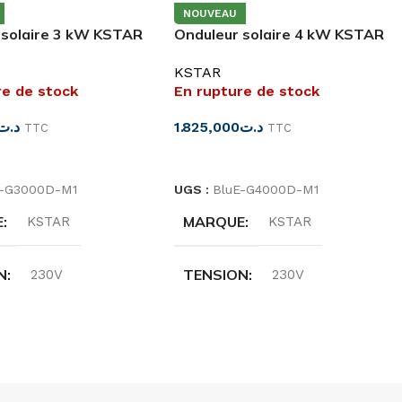
NOUVEAU
 solaire 3 kW KSTAR
Onduleur solaire 4 kW KSTAR
000D-M1
BluE-G4000D-M1 On-Grid
KSTAR
monophasé
re de stock
En rupture de stock
د.ت
1.825,000
د.ت
TTC
TTC
SUITE
LIRE LA SUITE
E-G3000D-M1
UGS :
BluE-G4000D-M1
E
MARQUE
KSTAR
KSTAR
N
TENSION
230V
230V
NCE
FRÉQUENCE
50/60HZ
50/60HZ
NCE
PUISSANCE
3KW
4KW