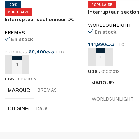
-20%
POPULAIRE
Interrupteur-sectio
POPULAIRE
photovoltaïque 4P 
Interrupteur sectionneur DC
WORLDSUNLIGHT
2P 16A 1000V
En stock
BREMAS
En stock
141,990
د.ت
TTC
69,400
د.ت
86,800
د.ت
TTC
AJOUTER AU PANIER
AJOUTER AU PANIER
UGS :
01031013
UGS :
01031015
MARQUE
MARQUE
BREMAS
WORLDSUNLIGHT
ORIGINE
Italie
PÔLE
4P
PV1 CAT. PER ENTRY
COURANT NOMINA