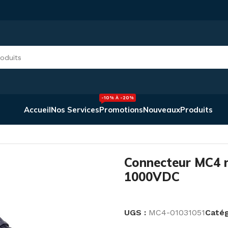
-10% À -20%
Accueil
Nos Services
Promotions
Nouveaux
Produits
 4-6mm 1000VDC
Connecteur MC4 
1000VDC
UGS :
MC4-01031051
Catég