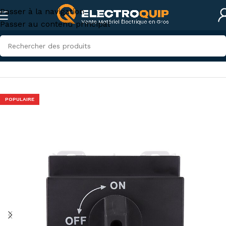
Passer à la navigation
Passer au contenu principal
Accueil
/
Photovoltaïque
POPULAIRE