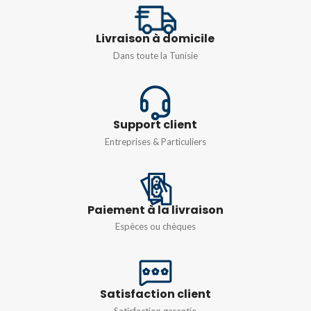
TENSION
1000VDC
1000 V – 16 A
Livraison à domicile
DIAMÈTRE
4-6MM
Dans toute la Tunisie
PÔLE
N. of poles 1+1
COURANT NOMINAL
30A
Support client
Entreprises & Particuliers
DEGRÉ DE
PROTECTION
Paiement à la livraison
IP67
Espèces ou chèques
Satisfaction client
Satisfaction garantie