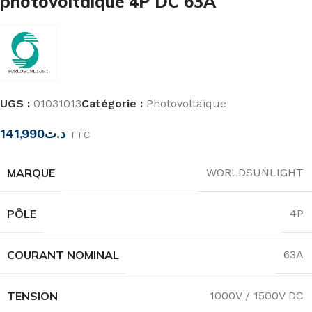
photovoltaïque 4P DC 63A
UGS :
01031013
Catégorie :
Photovoltaïque
141,990
د.ت
TTC
MARQUE
WORLDSUNLIGHT
PÔLE
4P
COURANT NOMINAL
63A
TENSION
1000V / 1500V DC