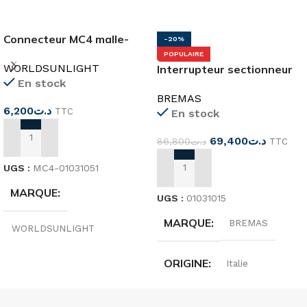
Connecteur MC4 malle-
-20%
femelle 4-6mm 1000VDC
POPULAIRE
WORLDSUNLIGHT
Interrupteur sectionneur
En stock
DC 2P 16A 1000V
BREMAS
6,200
د.ت
TTC
En stock
69,400
د.ت
86,800
د.ت
TTC
AJOUTER AU PANIER
UGS :
MC4-01031051
AJOUTER AU PANIER
MARQUE
UGS :
01031015
MARQUE
BREMAS
WORLDSUNLIGHT
ORIGINE
Italie
ORIGINE
Chine
PV1 CAT. PER ENTRY