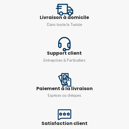
10A
,
16A
,
20A
,
25A
,
32A
,
10A
,
16A
,
20A
,
25A
,
32A
,
40A
,
50A
,
63A
,
6A
40A
,
6A
Livraison à domicile
Dans toute la Tunisie
TENSION
COURANT NOMINAL
240/415V
(IN)
TYPE DE COURBE
C
25A
Support client
Entreprises & Particuliers
TENSION
240/415V
TYPE DE COURBE
C
Paiement à la livraison
Espèces ou chèques
Satisfaction client