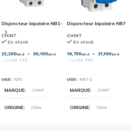
Disjoncteur bipolaire NB1-
Disjoncteur bipolaire NB7
63 2 pôle 6KA CHINT
6KA CHINT
CHINT
CHINT
En stock
En stock
22,200
د.ت
–
30,100
د.ت
19,750
د.ت
–
21,100
د.ت
unité
unité
TTC
TTC
CHOIX DES OPTIONS
CHOIX DES OPTIONS
UGS :
1010
UGS :
NB7-2
MARQUE
MARQUE
CHINT
CHINT
ORIGINE
ORIGINE
Chine
Chine
INTENSITÉ
INTENSITÉ