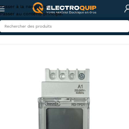
Passer à la navigation
Passer au contenu principal
Accueil
/
Eclairage
/
Relais et Temporisateurs