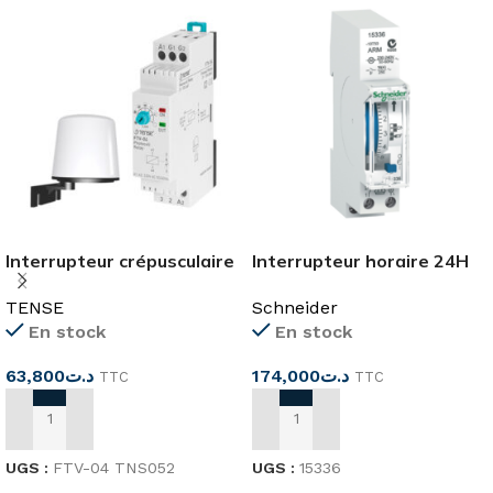
Interrupteur crépusculaire
Interrupteur horaire 24H
réglable 1-10 FTV-04
1canal réserve de marche
TENSE
Schneider
100h
En stock
En stock
63,800
د.ت
174,000
د.ت
TTC
TTC
AJOUTER AU PANIER
AJOUTER AU PANIER
UGS :
FTV-04 TNS052
UGS :
15336