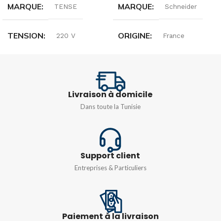
MARQUE
MARQUE
TENSE
Schneider
TENSION
ORIGINE
220 V
France
FRÉQUENCE
TENSION
50/60HZ
240V
Livraison à domicile
PUISSANCE
FRÉQUENCE
4VA
50/60HZ
Dans toute la Tunisie
Support client
Entreprises & Particuliers
Paiement à la livraison