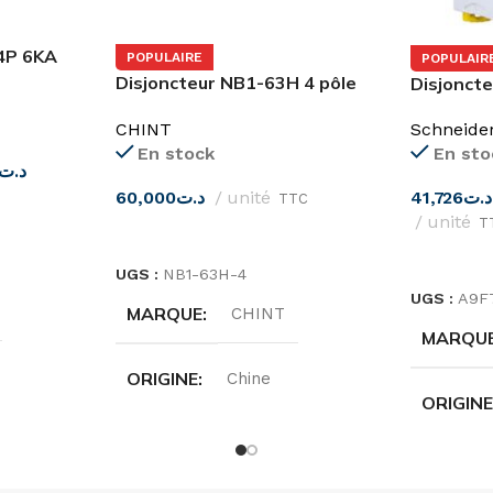
4P 6KA
POPULAIRE
POPULAIR
Disjoncteur NB1-63H 4 pôle
Disjoncte
10KA CHINT
pôles 6,1
CHINT
Schneide
iC60N Sc
En stock
En sto
د.ت
60,000
د.ت
unité
41,726
د.ت
TTC
unité
T
CHOIX DES OPTIONS
CHOIX D
UGS :
NB1-63H-4
UGS :
A9F
MARQUE
CHINT
MARQU
ORIGINE
Chine
ORIGIN
INTENSITÉ
10A
,
16A
GAMME