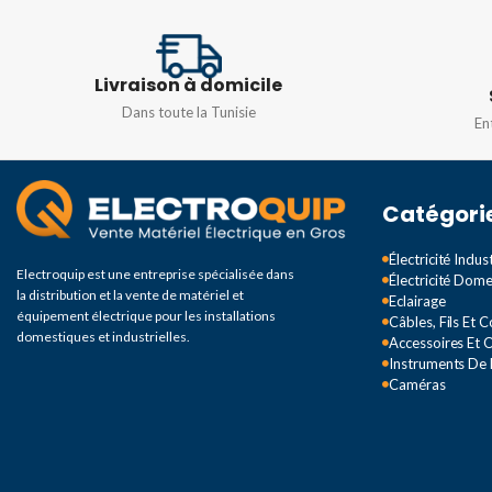
12 – 24 VCC
10A
,
16A
,
20A
,
25A
,
3
50A
,
63A
Livraison à domicile
TENSION
240/41
Dans toute la Tunisie
En
TYPE DE COURBE
Catégori
Électricité Indust
Electroquip est une entreprise spécialisée dans
Électricité Dom
la distribution et la vente de matériel et
Eclairage
équipement électrique pour les installations
Câbles, Fils Et 
domestiques et industrielles.
Accessoires Et O
Instruments De
Caméras