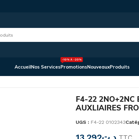
-10% À -20%
Accueil
Nos Services
Promotions
Nouveaux
Produits
on Et Commande
/
F4-22 2NO+2NC BLOC DE CONTACT AUX
F4-22 2NO+2NC
AUXLIAIRES FR
UGS :
F4-22 0102343
Catég
13,292
د.ت
TTC