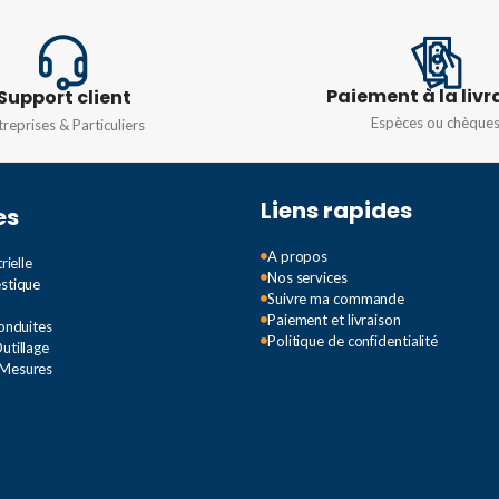
2A
,
40A
,
TENSION
400V
INTENS
TYPE DE COURBE
C
Paiement à la livr
Support client
5V
10A
,
16A
6A
Espèces ou chèque
treprises & Particuliers
C
TYPE D
Liens rapides
es
TENSIO
A propos
rielle
Nos services
estique
Suivre ma commande
Monopha
Paiement et livraison
Conduites
Politique de confidentialité
utillage
 Mesures