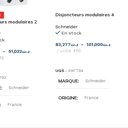
Disjoncteurs modulaires 4
E
pôles 10,16,20,25, 32 iC60N C
urs modulaires 2
Schneider
0, 16, 20, 25, 32, 40A
En stock
r
hneider
ck
83,277
د.ت
–
101,000
د.ت
unité
–
51,032
د.ت
TTC
TC
CHOIX DES OPTIONS
ES OPTIONS
UGS :
A9F794
792
MARQUE
Schneider
E
Schneider
ORIGINE
France
E
France
GAMMES
Acti9
S
Acti9