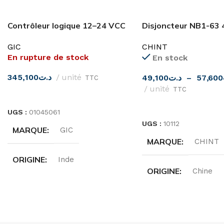
Contrôleur logique 12–24 VCC
Disjoncteur NB1-63 
GIC
CHINT
GIC
CHINT
En rupture de stock
En stock
345,100
د.ت
unité
49,100
د.ت
–
57,600
TTC
unité
TTC
LIRE LA SUITE
CHOIX DES OPTIONS
UGS :
01045061
UGS :
10112
MARQUE
GIC
MARQUE
CHINT
ORIGINE
Inde
ORIGINE
Chine
TENSION
D'ALIMENTATION
INTENSITÉ