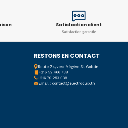
INTENSITÉ
ITÉ
10A
,
16A
,
20A
,
25A
,
32A
aison
Satisfaction client
,
20A
,
25A
,
32A
,
40A
,
s
Satisfaction garantie
TYPE DE COURBE
C
E COURBE
C
TENSION
Triphasé 380v
RESTONS EN CONTACT
N
Route Z4, vers Mégrine St Gobain
+216 52 466 788
+216 70 253 038
sé 230v
Email : contact@electroquip.tn