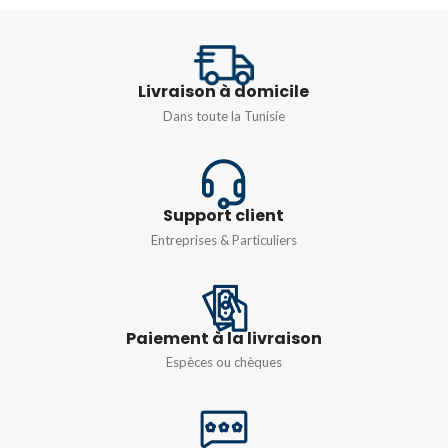
TENSION
D'ALIMENTATION
INTENSITÉ
12A
12 – 24 VCC
Livraison à domicile
PUISSANCE
5,5 kW
Dans toute la Tunisie
TENSION
Monophasé 230v
,
Triphasé
Support client
380v
Entreprises & Particuliers
Paiement à la livraison
Espèces ou chèques