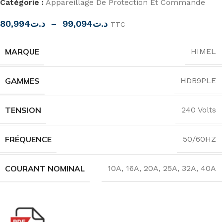
Catégorie :
Appareillage De Protection Et Commande
80,994
د.ت
–
99,094
د.ت
TTC
MARQUE
HIMEL
GAMMES
HDB9PLE
TENSION
240 Volts
FRÉQUENCE
50/60HZ
COURANT NOMINAL
10A
,
16A
,
20A
,
25A
,
32A
,
40A