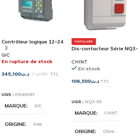
Contrôleur logique 12–24
POPULAIRE
VCC GIC
Dis-contacteur Série NQ3-
GIC
5.5P
En rupture de stock
CHINT
En stock
345,100
د.ت
unité
TTC
106,500
د.ت
TTC
LIRE LA SUITE
CHOIX DES OPTIONS
UGS :
01045061
UGS :
NQ3-55
MARQUE
GIC
MARQUE
CHINT
ORIGINE
Inde
ORIGINE
Chine