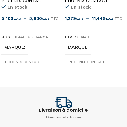
PHOENIX CONTACT
PHOENIX CONTACT
En stock
En stock
5,100
د.ت
–
5,600
د.ت
1,279
د.ت
–
11,449
د.ت
TTC
TTC
CHOIX DES OPTIONS
CHOIX DES OPTIONS
UGS :
3044636-3044814
UGS :
30440
MARQUE
MARQUE
PHOENIX CONTACT
PHOENIX CONTACT
ORIGINE
COULEUR
Allemagne
Bleu
TENSION
TYPE
500V
Livraison à domicile
UT 10BU
,
UT 16BU
,
UT
TYPE
UTTB 2,5
,
UTTB 4
2,5BU
,
UT 35BU
,
UT 4BU
,
Dans toute la Tunisie
UT 6BU