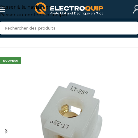
Passer à la navigation
Passer au contenu principal
Accueil
/
Accessoires et outillage
/
accessoires-tunisie
NOUVEAU