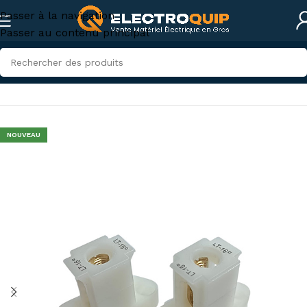
Passer à la navigation
Passer au contenu principal
Accueil
/
Accessoires et outillage
/
accessoires-tunisie
NOUVEAU