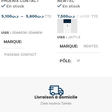
PHOENIX CONTACT
NEWTEC
En stock
En stock
5,100
د.ت
–
5,600
د.ت
7,500
د.ت
unité
TTC
TTC
CHOIX DES OPTIONS
AJOUTER AU PANIER
UGS :
3044636-3044814
UGS :
JHT1-3
MARQUE
MARQUE
NEWTEC
PHOENIX CONTACT
PÔLE
1P
ORIGINE
Allemagne
SECTION DES
CONDUCTEURS
TENSION
500V
35mm²
Livraison à domicile
TYPE
UTTB 2,5
,
UTTB 4
Dans toute la Tunisie