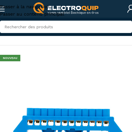
Passer à la navigation
Passer au contenu principal
Accueil
/
Accessoires et outillage
/
accessoires-tunisie
NOUVEAU