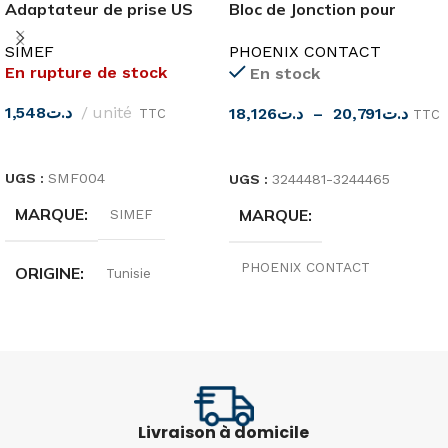
Bloc de Jonction pour
Adaptateur de prise US
Capteurs/Actionneurs
vers EU simef
PHOENIX CONTACT
SIMEF
En rupture de stock
En stock
1,548
د.ت
unité
18,126
د.ت
–
20,791
د.ت
TTC
TTC
LIRE LA SUITE
CHOIX DES OPTIONS
UGS :
SMF004
UGS :
3244481-3244465
MARQUE
MARQUE
SIMEF
PHOENIX CONTACT
ORIGINE
Tunisie
ORIGINE
Allemagne
INTENSITÉ
16A
TENSION
250V
TENSION
Livraison à domicile
TYPE
Monophasé 230v