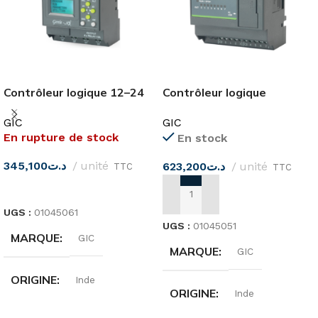
Contrôleur logique 12–24
Contrôleur logique
VCC GIC
programmable 8I-8RO
GIC
GIC
24DC PC10BD16001D1
En rupture de stock
En stock
GIC
345,100
د.ت
unité
623,200
د.ت
unité
TTC
TTC
LIRE LA SUITE
AJOUTER AU PANIER
UGS :
01045061
UGS :
01045051
MARQUE
GIC
MARQUE
GIC
ORIGINE
Inde
ORIGINE
Inde