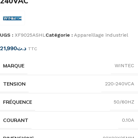
240VAC
UGS :
XF9025ASHL
Catégorie :
Appareillage industriel
21,990
د.ت
TTC
MARQUE
WINTEC
TENSION
220-240VCA
FRÉQUENCE
50/60HZ
COURANT
0.10A