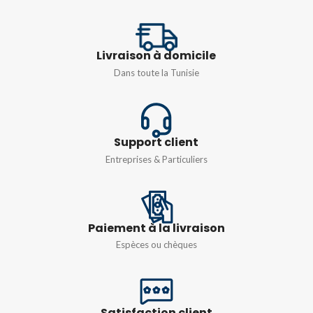
TYPE
UT 10BU
,
UT 16BU
,
UT
Livraison à domicile
2,5BU
,
UT 35BU
,
UT 4BU
,
UT 6BU
Dans toute la Tunisie
Support client
Entreprises & Particuliers
Paiement à la livraison
Espèces ou chèques
Satisfaction client