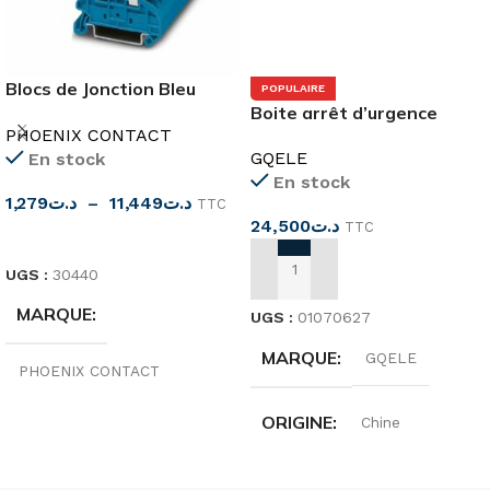
Blocs de Jonction Bleu
POPULAIRE
2.5mm²-35mm²
Boite arrêt d’urgence
PHOENIX CONTACT
GQELE
En stock
En stock
1,279
د.ت
–
11,449
د.ت
TTC
24,500
د.ت
TTC
CHOIX DES OPTIONS
UGS :
30440
AJOUTER AU PANIER
MARQUE
UGS :
01070627
MARQUE
GQELE
PHOENIX CONTACT
ORIGINE
Chine
COULEUR
Bleu
TENSION
600 V