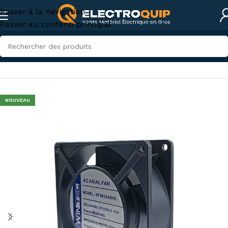
Passer à la navigation
Passer au contenu principal
Accueil
/
Électricité industrielle
/
Appareillage industriel
NOUVEAU