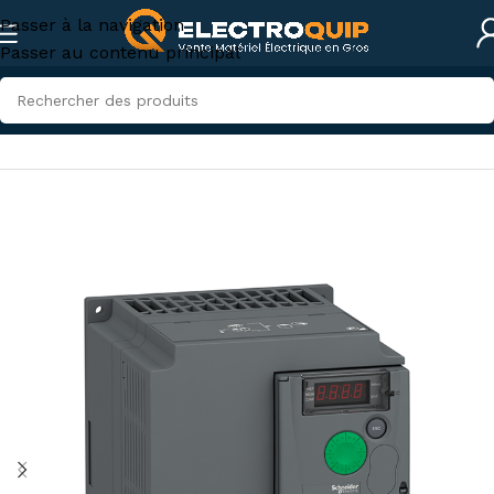
Passer à la navigation
Passer au contenu principal
Accueil
/
Électricité industrielle
/
Variateur de Fréquence