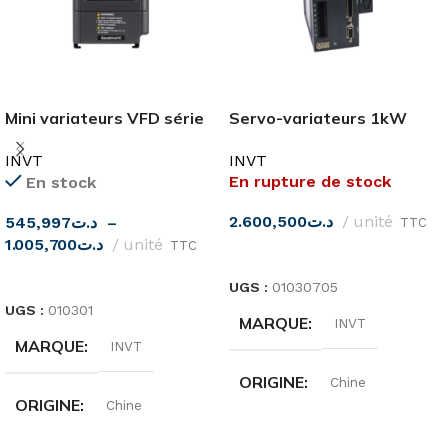
Mini variateurs VFD série
Servo-variateurs 1kW
GD10
380V DA200 INVT
INVT
INVT
En rupture de stock
En stock
2.600,500
د.ت
unité
545,997
د.ت
–
TTC
1.005,700
د.ت
unité
TTC
LIRE LA SUITE
CHOIX DES OPTIONS
UGS :
01030705
UGS :
010301
MARQUE
INVT
MARQUE
INVT
ORIGINE
Chine
ORIGINE
Chine
MODÈLE