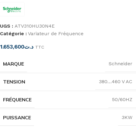
UGS :
ATV310HU30N4E
Catégorie :
Variateur de Fréquence
1.653,600
د.ت
TTC
MARQUE
Schneider
TENSION
380…460 V AC
FRÉQUENCE
50/60HZ
PUISSANCE
3KW