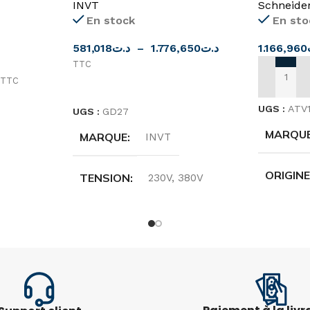
Schneide
INVT
En sto
En stock
1.166,960
581,018
د.ت
–
1.776,650
د.ت
TTC
TTC
AJOUTER
CHOIX DES OPTIONS
UGS :
ATV
UGS :
GD27
MARQU
MARQUE
INVT
ORIGIN
TENSION
230V
,
380V
TENSIO
PUISSANCE
0.4KW
,
0.75KW
,
1.5KW
,
FRÉQUE
2.2KW
,
4KW
,
5.5KW
,
7.5KW
50-
-4
,
PUISSA
50-