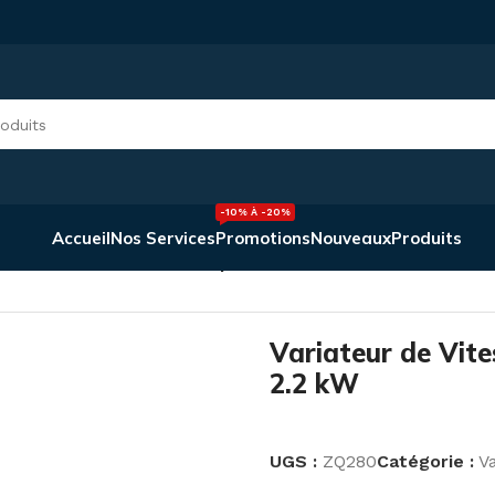
-10% À -20%
Accueil
Nos Services
Promotions
Nouveaux
Produits
ariateur de Vitesse monophasé 0.4 kW à 2.2 kW
Variateur de Vit
2.2 kW
UGS :
ZQ280
Catégorie :
V