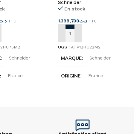
r
Schneider
ck
En stock
د.ت
1.398,700
د.ت
TTC
TTC
 AU PANIER
AJOUTER AU PANIER
12H075M2
UGS :
ATV12HU22M2
E
MARQUE
Schneider
Schneider
E
ORIGINE
France
France
N
TENSION
200…240 V
200…240 V
NCE
FRÉQUENCE
50/60HZ
50/60HZ
NCE
PUISSANCE
0.75KW
2.2KW