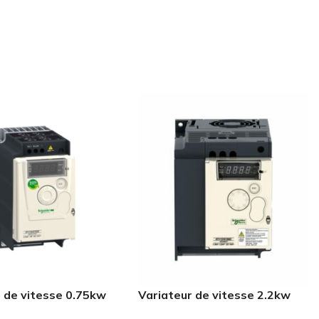
r de vitesse 0.75kw
Variateur de vitesse 2.2kw
H ATV12H075M2
240v 1PH ATV12HU22M2