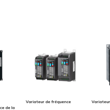
Variateu
Variateur de fréquence
240v 1P
intelligent série GD27 INVT
ce de la