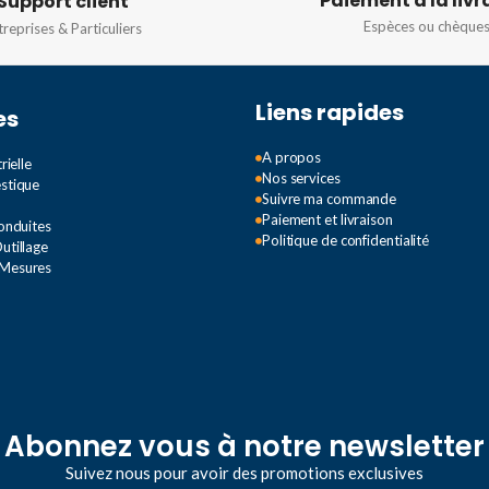
Paiement à la livr
Support client
G-4
,
Espèces ou chèque
treprises & Particuliers
50-
G-4
,
50-
-4
,
Liens rapides
es
50-
A propos
rielle
Nos services
estique
Suivre ma commande
sé 380v
Paiement et livraison
Conduites
Politique de confidentialité
utillage
 Mesures
132KW
,
22KW
,
,
4KW
,
,
75KW
,
Abonnez vous à notre newsletter
Suivez nous pour avoir des promotions exclusives