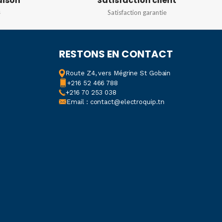
aison
Satisfaction client
s
Satisfaction garantie
RESTONS EN CONTACT
Route Z4, vers Mégrine St Gobain
+216 52 466 788
+216 70 253 038
Email : contact@electroquip.tn