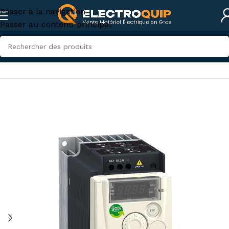
Passer à la navigation
Passer au contenu principal
Accueil
/
Électricité industrielle
/
Variateur de Fréquence