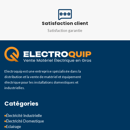
1.5KW
,
110KW
,
11kW
,
132KW
,
15KW
,
18KW
,
2.2KW
,
22KW
,
Satisfaction client
30KW
,
37KW
,
45KW
,
4KW
,
5,5KW
,
55KW
,
7,5KW
,
75KW
,
Satisfaction garantie
90KW
Electroquip est une entreprise spécialisée dans la
distribution et la vente de matériel et équipement
électrique pour les installations domestiques et
industrielles.
Catégories
Électricité Industrielle
Électricité Domestique
Eclairage