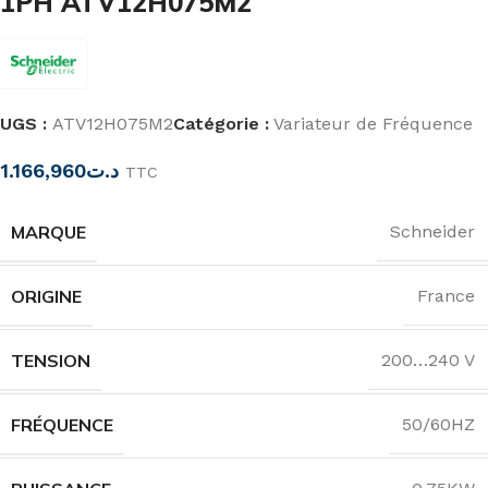
1PH ATV12H075M2
UGS :
ATV12H075M2
Catégorie :
Variateur de Fréquence
1.166,960
د.ت
TTC
MARQUE
Schneider
ORIGINE
France
TENSION
200…240 V
FRÉQUENCE
50/60HZ