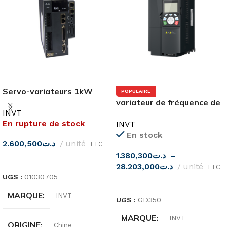
Servo-variateurs 1kW
POPULAIRE
380V DA200 INVT
variateur de fréquence de
INVT
la série GD350
En rupture de stock
INVT
En stock
2.600,500
د.ت
unité
TTC
1.380,300
د.ت
–
LIRE LA SUITE
28.203,000
د.ت
unité
TTC
UGS :
01030705
CHOIX DES OPTIONS
MARQUE
INVT
UGS :
GD350
MARQUE
INVT
ORIGINE
Chine