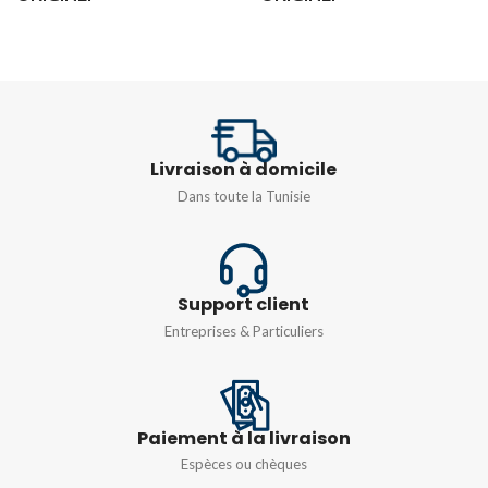
PUISSANCE
TENSION V
600 AC/DC
batterie 9V, 6F22 ou
COURANT A
équivalent, 1 pièce
Livraison à domicile
10 mA à 10 A CA/CC
Dans toute la Tunisie
COURANT DE
FONCTIONNEMENT
LA RÉSISTANCE Ω
15mA-90mA
jusqu’à 1KΩ
Support client
Entreprises & Particuliers
INDICATEUR
D'ALIMENTATION
LED, lumière verte
Paiement à la livraison
Espèces ou chèques