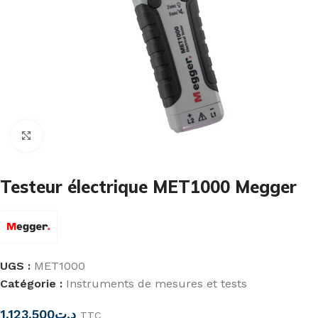
Cliquez pour agrandir
Testeur électrique MET1000 Megger
UGS :
MET1000
Catégorie :
Instruments de mesures et tests
1.123,500
د.ت
TTC