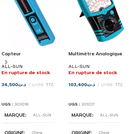
Capteur
Multimètre Analogique
électromagnétique
EM345A ALL-SUN
ALL-SUN
ALL-SUN
EM4558 ALL-SUN
En rupture de stock
En rupture de stock
34,500
د.ت
unité
103,400
د.ت
unité
TTC
TTC
LIRE LA SUITE
LIRE LA SUITE
UGS :
303018
UGS :
301021
MARQUE
MARQUE
ALL-SUN
ALL-SUN
ORIGINE
ORIGINE
Chine
Chine