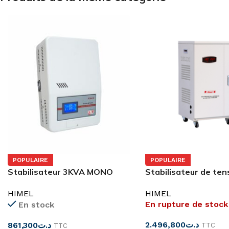
POPULAIRE
POPULAIRE
Stabilisateur 3KVA MONO
Stabilisateur de ten
MURAL HSVCB3C230110WF
kVA MONO avec 2
HIMEL
HIMEL
ventilateurs
En rupture de stock
En stock
2.496,800
د.ت
861,300
د.ت
TTC
TTC