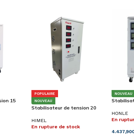
POPULAIRE
NOUVEAU
sion 15
Stabilisa
NOUVEAU
20000VA 
Stabilisateur de tension 20
HONLE
kVA Tri servomoteur
En ruptu
HIMEL
En rupture de stock
4.437,90