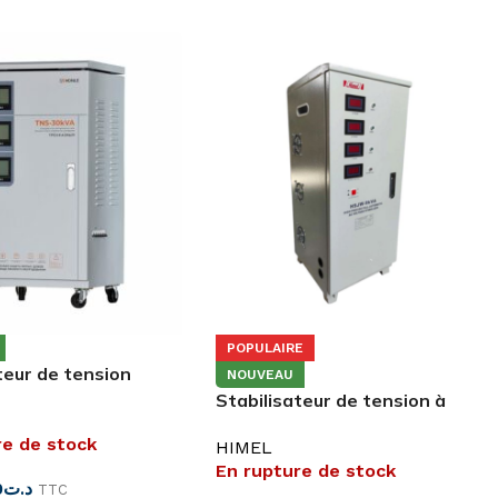
POPULAIRE
teur de tension
NOUVEAU
Triphasé
Stabilisateur de tension à
servomoteur 15 kVA Triphasé
re de stock
HIMEL
En rupture de stock
0
د.ت
TTC