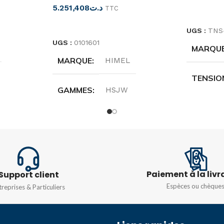
5.251,408
د.ت
TTC
LIRE LA 
LIRE LA SUITE
UGS :
TNS
UGS :
0101601
MARQU
MARQUE
HIMEL
TENSIO
GAMMES
HSJW
FRÉQUE
A
PUISSANCE
PUISSA
60HZ
20 kVA – Triphasé
Paiement à la livr
Support client
DESCRIPTION
Espèces ou chèque
treprises & Particuliers
servomoteur