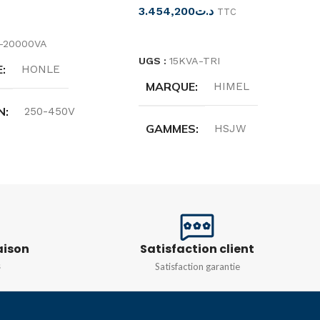
3.454,200
د.ت
TTC
SUITE
LIRE LA SUITE
-20000VA
UGS :
15KVA-TRI
E
HONLE
MARQUE
HIMEL
N
250-450V
GAMMES
HSJW
NCE
50/60HZ
PUISSANCE
NCE
20000VA
15kva-triphrase
aison
Satisfaction client
DESCRIPTION
s
Satisfaction garantie
servomoteur