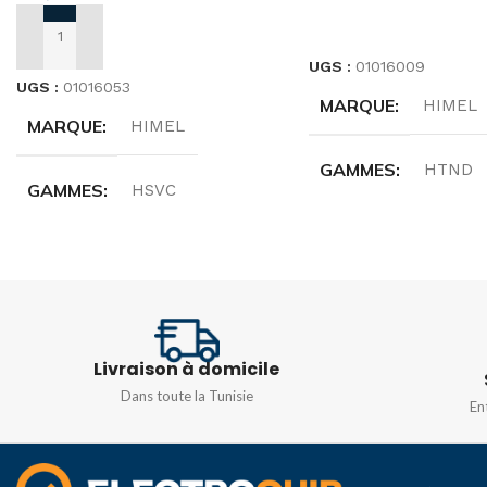
LIRE LA SUITE
AJOUTER AU PANIER
UGS :
01016009
UGS :
01016053
MARQUE
HIMEL
MARQUE
HIMEL
GAMMES
HTND
GAMMES
HSVC
PUISSANCE
15KV
PUISSANCE
3KVA
FRÉQUENCE
50/
FRÉQUENCE
50/60HZ
Livraison à domicile
Dans toute la Tunisie
En