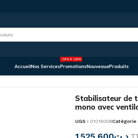
-10% À -20%
Accueil
Nos Services
Promotions
Nouveaux
Produits
ion
/
Stabilisateur de tension HTND 10 kVA 230v mono ave
Stabilisateur de
mono avec ventil
UGS :
01016008
Catégorie 
1.525,600
د.ت
T