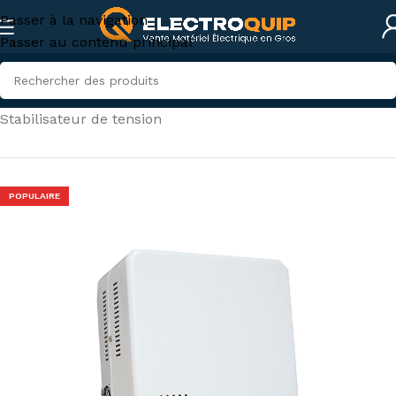
Passer à la navigation
Passer au contenu principal
Accueil
/
Onduleurs et Stabilisateurs
/
Stabilisateur de tension
POPULAIRE