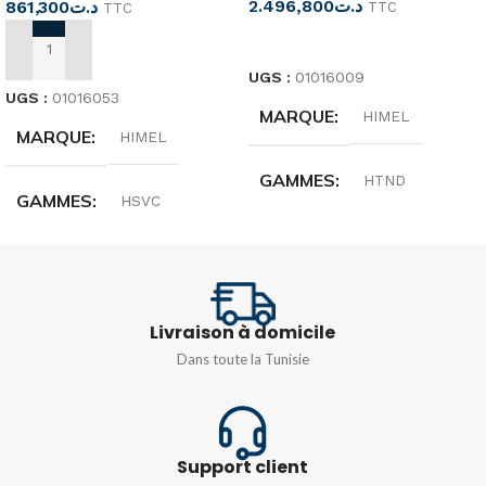
2.496,800
د.ت
861,300
د.ت
TTC
TTC
LIRE LA SUITE
AJOUTER AU PANIER
UGS :
01016009
UGS :
01016053
MARQUE
HIMEL
MARQUE
HIMEL
GAMMES
HTND
GAMMES
HSVC
PUISSANCE
15KVA
PUISSANCE
3KVA
FRÉQUENCE
50/60HZ
FRÉQUENCE
50/60HZ
Livraison à domicile
Dans toute la Tunisie
Support client