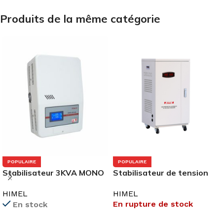
Produits de la même catégorie
POPULAIRE
POPULAIRE
Stabilisateur 3KVA MONO
Stabilisateur de tension
MURAL
15 kVA MONO avec 2
HIMEL
HIMEL
HSVCB3C230110WF
ventilateurs
En rupture de stock
En stock