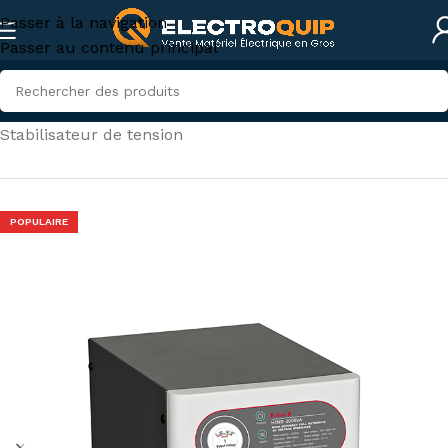
Passer à la navigation
Passer au contenu principal
Accueil
/
Onduleurs et Stabilisateurs
/
Stabilisateur de tension
POPULAIRE