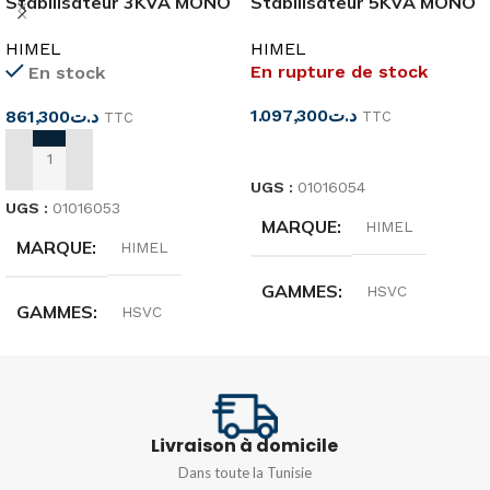
Stabilisateur 3KVA MONO
Stabilisateur 5KVA MONO
MURAL
MURAL
HIMEL
HIMEL
HSVCB3C230110WF
HSVCB5C230110WF
En rupture de stock
En stock
1.097,300
د.ت
861,300
د.ت
TTC
TTC
LIRE LA SUITE
AJOUTER AU PANIER
UGS :
01016054
UGS :
01016053
MARQUE
HIMEL
MARQUE
HIMEL
GAMMES
HSVC
GAMMES
HSVC
PUISSANCE
5KVA
PUISSANCE
3KVA
FRÉQUENCE
50/60HZ
FRÉQUENCE
50/60HZ
Livraison à domicile
Dans toute la Tunisie