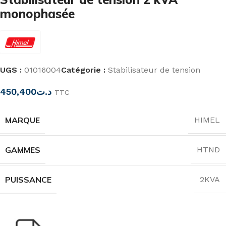
monophasée
UGS :
01016004
Catégorie :
Stabilisateur de tension
450,400
د.ت
TTC
MARQUE
HIMEL
GAMMES
HTND
PUISSANCE
2KVA