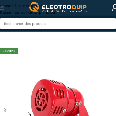
Passer à la navigation
Passer au contenu principal
Accueil
/
Accessoires et outillage
/
accessoires-tunisie
NOUVEAU