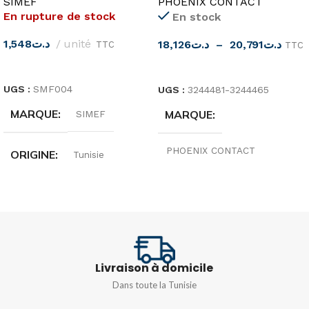
PHOENIX CONTACT
SIMEF
En rupture de stock
En stock
1,548
د.ت
unité
18,126
د.ت
–
20,791
د.ت
TTC
TTC
LIRE LA SUITE
CHOIX DES OPTIONS
UGS :
SMF004
UGS :
3244481-3244465
MARQUE
MARQUE
SIMEF
PHOENIX CONTACT
ORIGINE
Tunisie
ORIGINE
Allemagne
INTENSITÉ
16A
TENSION
250V
TENSION
Livraison à domicile
TYPE
Monophasé 230v
Dans toute la Tunisie
1,5/S/4-PE
,
2,5/4-PE