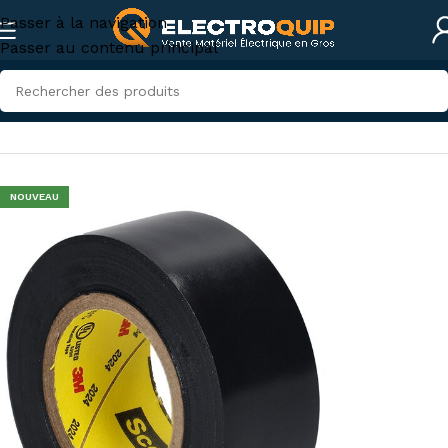
Passer à la navigation
Passer au contenu principal
Accueil
/
Accessoires et outillage
/
accessoires-tunisie
NOUVEAU