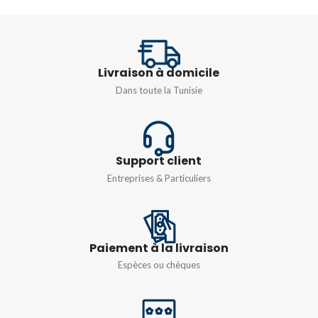
TENSION
TYPE
250V
Livraison à domicile
UT 10BU
,
UT 16BU
,
UT
TYPE
2,5BU
,
UT 35BU
,
UT 4BU
,
Dans toute la Tunisie
UT 6BU
1,5/S/4-PE
,
2,5/4-PE
Support client
Entreprises & Particuliers
Paiement à la livraison
Espèces ou chèques