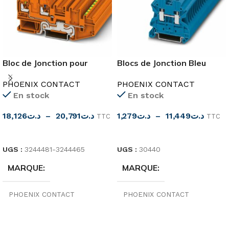
Bloc de Jonction pour
Blocs de Jonction Bleu
Capteurs/Actionneurs
2.5mm²-35mm²
PHOENIX CONTACT
PHOENIX CONTACT
En stock
En stock
18,126
د.ت
–
20,791
د.ت
1,279
د.ت
–
11,449
د.ت
TTC
TTC
CHOIX DES OPTIONS
CHOIX DES OPTIONS
UGS :
3244481-3244465
UGS :
30440
MARQUE
MARQUE
PHOENIX CONTACT
PHOENIX CONTACT
ORIGINE
COULEUR
Allemagne
Bleu