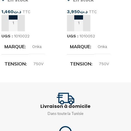
1,460
د.ت
3,950
د.ت
TTC
TTC
AJOUTER AU PANIER
AJOUTER AU PANIER
UGS :
1010022
UGS :
1010052
MARQUE
MARQUE
Onka
Onka
TENSION
TENSION
750V
750V
SECTION
SECTION
4mm²
16 mm²
Livraison à domicile
Dans toute la Tunisie