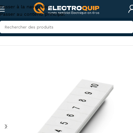
Passer à la navigation
Passer au contenu principal
Accueil
/
Accessoires et outillage
/
Consommables