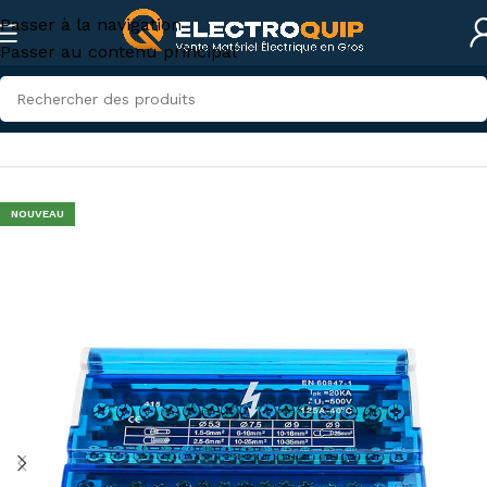
Passer à la navigation
Passer au contenu principal
Accueil
/
Accessoires et outillage
/
accessoires-tunisie
NOUVEAU