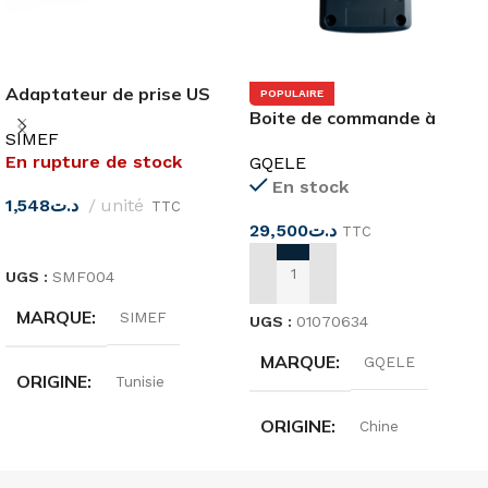
Adaptateur de prise US
POPULAIRE
Boite de commande à
vers EU simef
SIMEF
bouton-poussoir
En rupture de stock
GQELE
Marche/Arrêt
En stock
1,548
د.ت
unité
TTC
29,500
د.ت
TTC
LIRE LA SUITE
UGS :
SMF004
AJOUTER AU PANIER
MARQUE
SIMEF
UGS :
01070634
MARQUE
GQELE
ORIGINE
Tunisie
ORIGINE
Chine
INTENSITÉ
16A