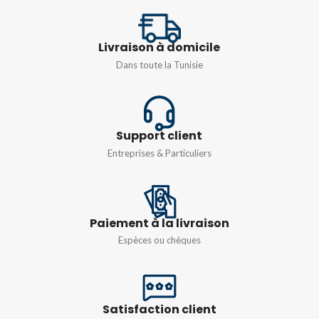
TENSION
TENSION
AC400V/DC220V
Livraison à domicile
Monophasé 230v
Dans toute la Tunisie
FRÉQUENCE
50/60HZ
COULEUR
Blanc
Support client
Entreprises & Particuliers
Paiement à la livraison
Espèces ou chèques
Satisfaction client