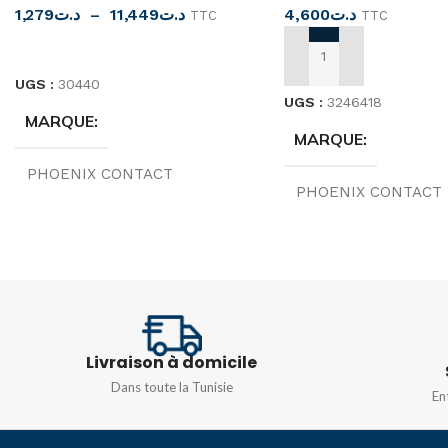
1,279
د.ت
–
11,449
د.ت
4,600
د.ت
TTC
TTC
CHOIX DES OPTIONS
AJOUTER AU PANIER
UGS :
30440
UGS :
3246418
MARQUE
MARQUE
PHOENIX CONTACT
PHOENIX CONTACT
COULEUR
Bleu
ORIGINE
Allemag
TYPE
TENSION
500V
UT 10BU
,
UT 16BU
,
UT
Livraison à domicile
2,5BU
,
UT 35BU
,
UT 4BU
,
UT
6BU
Dans toute la Tunisie
En