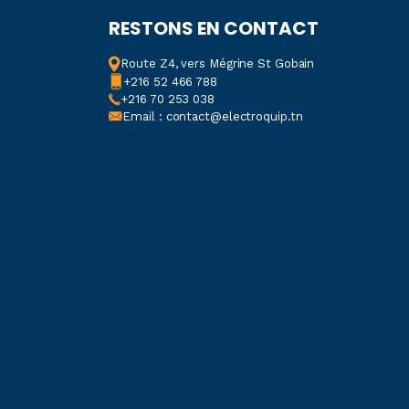
T 16
,
UT 2,5
,
UT 35
,
RESTONS EN CONTACT
 6
Route Z4, vers Mégrine St Gobain
+216 52 466 788
+216 70 253 038
Email : contact@electroquip.tn