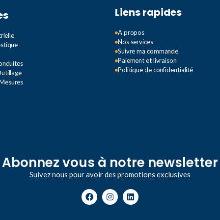
UT 10
,
U
Liens rapides
es
UT 4
,
UT
A propos
rielle
Nos services
estique
Suivre ma commande
Paiement et livraison
Conduites
Politique de confidentialité
utillage
 Mesures
Abonnez vous à notre newsletter
Suivez nous pour avoir des promotions exclusives