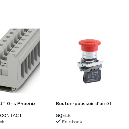
 UT Gris Phoenix
Bouton-poussoir d’arrêt
d’urgence GXB4-BS542
 CONTACT
GQELE
ck
En stock