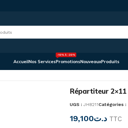
-10% À -20%
Accueil
Nos Services
Promotions
Nouveaux
Produits
rtiteur 2×11 125A JH8211
Répartiteur 2×11
UGS :
JH8211
Catégories :
19,100
د.ت
TTC