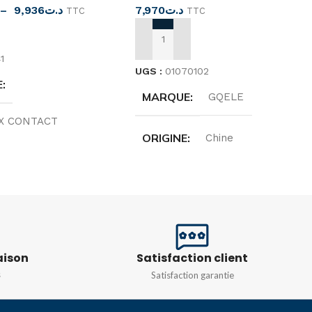
–
9,936
د.ت
7,970
د.ت
TTC
TTC
ES OPTIONS
AJOUTER AU PANIER
1
UGS :
01070102
E
MARQUE
GQELE
X CONTACT
ORIGINE
Chine
E
Allemagne
TENSION
600V
R
Gris
COURANT
10A
N
1000V
aison
Satisfaction client
COULEUR
Rouge
s
Satisfaction garantie