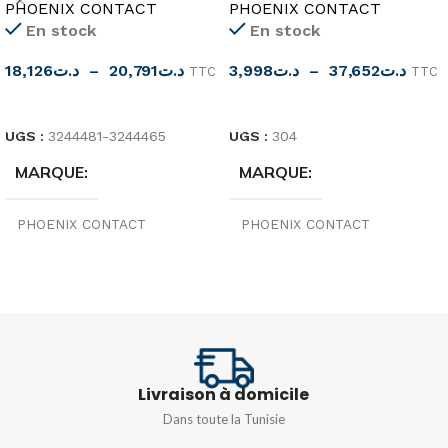
PHOENIX CONTACT
PHOENIX CONTACT
En stock
En stock
18,126
د.ت
–
20,791
د.ت
3,998
د.ت
–
37,652
د.ت
TTC
TTC
CHOIX DES OPTIONS
CHOIX DES OPTIONS
UGS :
3244481-3244465
UGS :
304
MARQUE
MARQUE
PHOENIX CONTACT
PHOENIX CONTACT
ORIGINE
ORIGINE
Allemagne
Allemagne
TENSION
TYPE
250V
Livraison à domicile
UT 10-PE
,
UT 16-PE
,
UT
TYPE
2,5-PE
,
UT 35-PE
,
UT 4-PE
,
Dans toute la Tunisie
UT 6-PE