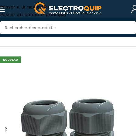
Passer à la navigation
Passer au contenu principal
Accueil
/
Accessoires et outillage
/
accessoires-tunisie
NOUVEAU