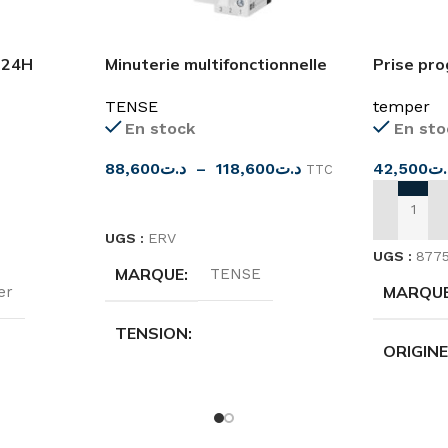
 24H
Minuterie multifonctionnelle
Prise pr
arche
0,1sec-100 heures
journalie
TENSE
temper
(Ajustable)
En stock
En sto
88,600
د.ت
–
118,600
د.ت
42,500
.ت
TTC
CHOIX DES OPTIONS
AJOUTER
UGS :
ERV
UGS :
877
MARQUE
TENSE
MARQU
er
TENSION
ORIGIN
12V-240V AC/DC
,
150 – 260V
AC
TENSIO