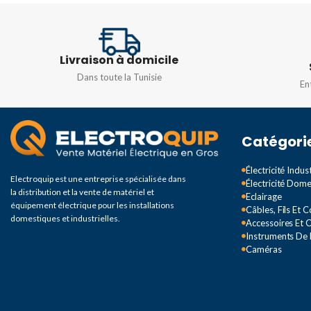
180°
FRÉQUENCE
50/
CHAMP DE DÉTECTION
Livraison à domicile
Dans toute la Tunisie
En
Ø12m max
DEGRÉ DE PROTECTION
Catégori
IP65
Électricité Indust
Electroquip est une entreprise spécialisée dans
Électricité Dom
la distribution et la vente de matériel et
Eclairage
équipement électrique pour les installations
Câbles, Fils Et 
domestiques et industrielles.
Accessoires Et O
Instruments De
Caméras