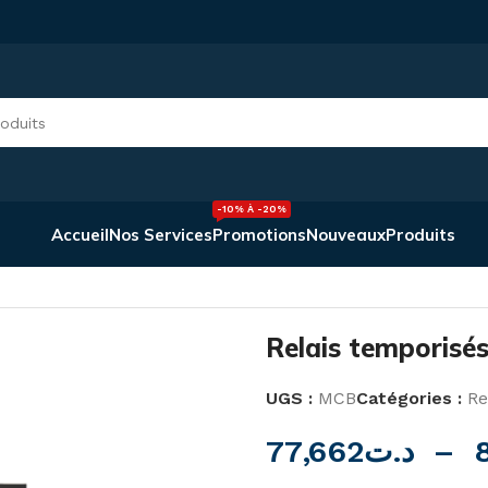
-10% À -20%
Accueil
Nos Services
Promotions
Nouveaux
Produits
risés MCB-7 et MCB-8
Relais temporis
UGS :
MCB
Catégories :
Re
77,662
د.ت
–