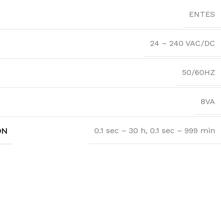
ENTES
24 – 240 VAC/DC
50/60HZ
8VA
ON
0.1 sec – 30 h
,
0.1 sec – 999 min