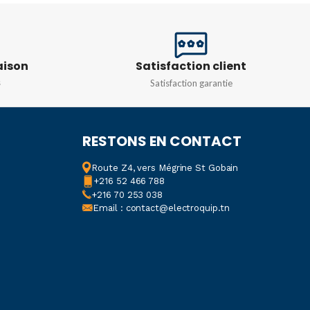
NCE
50/60HZ
ORIGINE
Inde
aison
Satisfaction client
DIMENSIONS
s
Satisfaction garantie
30 x 60 x 90mm
RESTONS EN CONTACT
CONFIGURATION DE
CONTACT
Route Z4, vers Mégrine St Gobain
+216 52 466 788
+216 70 253 038
2 RT
Email : contact@electroquip.tn
PHASE ÉLECTRIQUE
3
FRÉQUENCE MINIMUM
DÉTECTÉE