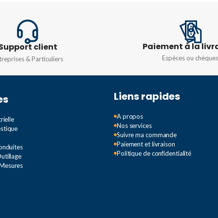
FRÉQUENCE
50/60HZ
FRÉQUE
60HZ
PUISSANCE
4VA
Paiement à la livr
Support client
Espèces ou chèque
treprises & Particuliers
TEMPS DE COMMUTATION
0,1sec. – 100 heures.
Liens rapides
es
(Ajustable)
A propos
rielle
Nos services
estique
Suivre ma commande
Paiement et livraison
Conduites
Politique de confidentialité
utillage
 Mesures