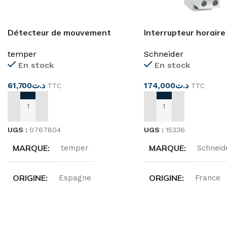
Détecteur de mouvement
Interrupteur horaire
mural 180° 12m IP67
1canal réserve de m
temper
Schneider
100h
En stock
En stock
61,700
د.ت
174,000
د.ت
TTC
TTC
AJOUTER AU PANIER
AJOUTER AU PANIER
UGS :
0767804
UGS :
15336
MARQUE
MARQUE
temper
Schneid
ORIGINE
ORIGINE
Espagne
France
ANGLE DE DÉTECTION
TENSION
240V