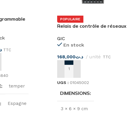
ogrammable
POPULAIRE
r sur 24 heures
Relais de contrôle de réseaux
triphasés MAC04D0100 GIC
ck
GIC
En stock
د
TTC
168,000
د.ت
unité
TTC
 AU PANIER
AJOUTER AU PANIER
5840
UGS :
01045002
E
temper
DIMENSIONS
E
Espagne
3 × 6 × 9 cm
N
220…240 V
MARQUE
GIC