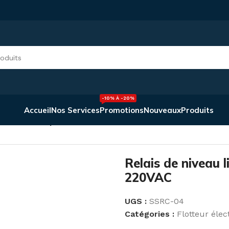
-10% À -20%
Accueil
Nos Services
Promotions
Nouveaux
Produits
 de niveau liquide SSRC-04 PK28 220VAC
Relais de niveau
220VAC
UGS :
SSRC-04
Catégories :
Flotteur élec