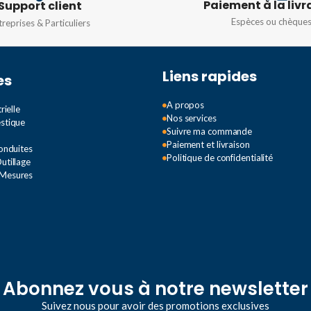
ION
Paiement à la livr
Support client
Espèces ou chèque
treprises & Particuliers
Liens rapides
es
TION
A propos
rielle
Nos services
estique
Suivre ma commande
Paiement et livraison
Conduites
Politique de confidentialité
utillage
 Mesures
Abonnez vous à notre newsletter
Suivez nous pour avoir des promotions exclusives