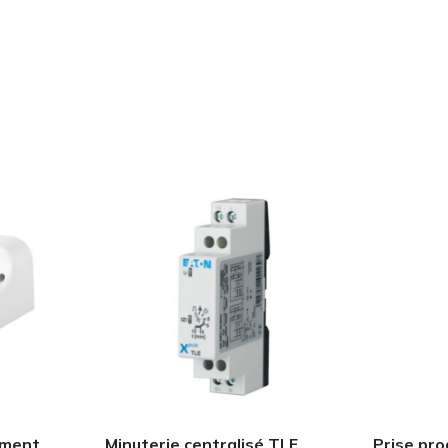
ement
Minuterie centralisé TLE
Prise pr