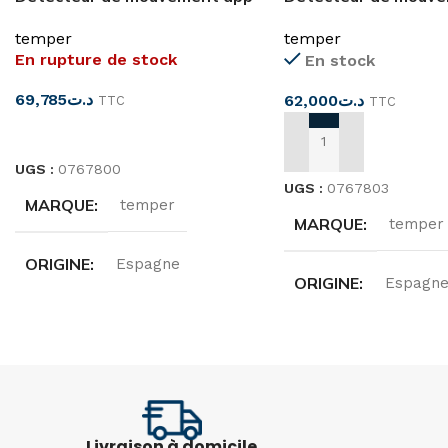
360°
mural 180°12m IP44
temper
temper
En rupture de stock
En stock
69,785
د.ت
62,000
د.ت
TTC
TTC
LIRE LA SUITE
AJOUTER AU PANIER
UGS :
0767800
UGS :
0767803
MARQUE
temper
MARQUE
temper
ORIGINE
Espagne
ORIGINE
Espagn
ANGLE DE DÉTECTION
ANGLE DE DÉTECT
360°
180°
CHAMP DE DÉTECTION
Livraison à domicile