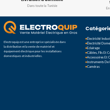
CHAMP DE DÉTECT
Dans toute la Tunisie
En
16m
Ø12m max
Catégori
DEGRÉ DE PROTEC
Électricité Indust
IP44
Electroquip est une entreprise spécialisée dans
Électricité Dom
la distribution et la vente de matériel et
Eclairage
équipement électrique pour les installations
Câbles, Fils Et 
domestiques et industrielles.
Accessoires Et O
Instruments De
Caméras