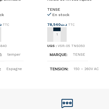
r sur 24 heures
réglable <100k oh
TENSE
ck
En stock
د
78,540
د.ت
TTC
TTC
 AU PANIER
AJOUTER AU PANIER
5840
UGS :
VSR-05 TNS050
E
MARQUE
temper
TENSE
E
TENSION
Espagne
150 – 260V AC
N
FRÉQUENCE
220…240 V
50/60HZ
NCE
PUISSANCE
50/60HZ
6VA