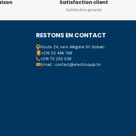
aison
Satisfaction client
SENSIBILITÉ
s
Satisfaction garantie
5 000 ohms à 100 000 ohms
RESTONS EN CONTACT
Route Z4, vers Mégrine St Gobain
+216 52 466 788
+216 70 253 038
Email : contact@electroquip.tn