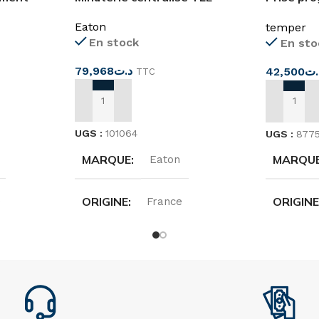
journalie
Eaton
temper
En stock
En sto
79,968
د.ت
42,500
.ت
TTC
AJOUTER AU PANIER
AJOUTER
UGS :
101064
UGS :
877
MARQUE
MARQU
Eaton
ORIGINE
ORIGIN
France
e
TENSION
ION
TENSIO
220…240 V
COURANT NOMINAL
FRÉQUE
16A